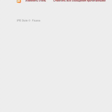
Изменить стиль
Отметить все сообщения прочитанными
IPB Style
©
Fisana