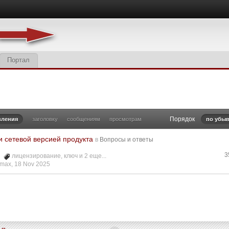
Портал
Порядок
вления
заголовку
сообщениям
просмотрам
по убыв
и сетевой версией продукта
в
Вопросы и ответы
3
5
лицензирование
,
ключ
и 2 еще...
max
,
18 Nov 2025