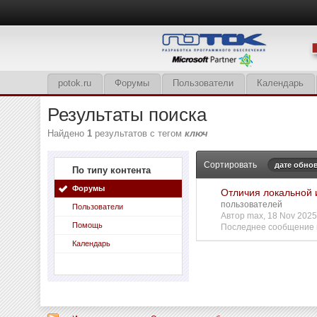
potok.ru
Форумы
Пользователи
Календарь
Результаты поиска
Найдено
1
результатов с тегом
ключ
Сортировать
дате обно
По типу контента
Форумы
Отличия локальной 
пользователей
Пользователи
Автор
max
, 18 Nov 202
Помощь
Последнее сообщение
Календарь