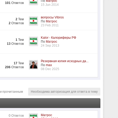
По
Матрос
101
Ответов
15 Jun 2014
вопросы Vibros
2
Тем
По
Матрос
2
Ответов
23 Feb 2011
Kalor - Калориферы РФ
1
Тем
По
Матрос
13
Ответов
24 Sep 2013
Резервная копия исходных да...
17
Тем
По
max
206
Ответов
08 Dec 2025
м прочитанным
Необходима авторизация для ответа в тему
Матрос
0 Ответов