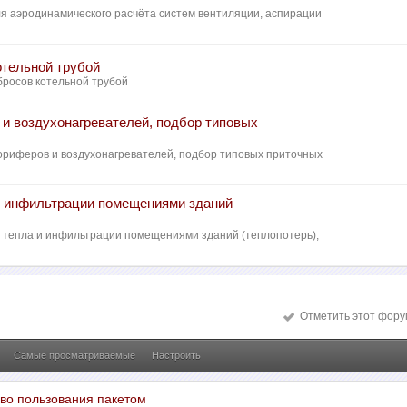
ля аэродинамического расчёта систем вентиляции, аспирации
отельной трубой
бросов котельной трубой
в и воздухонагревателей, подбор типовых
лориферов и воздухонагревателей, подбор типовых приточных
 и инфильтрации помещениями зданий
рь тепла и инфильтрации помещениями зданий (теплопотерь),
Отметить этот фору
Самые просматриваемые
Настроить
аво пользования пакетом