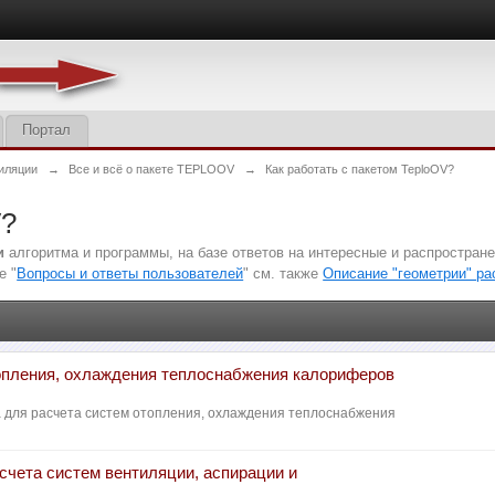
Портал
иляции
→
Все и всё о пакете TEPLOOV
→
Как работать с пакетом TeploOV?
V?
и
алгоритма и программы, на базе ответов на интересные и распростра
е "
Вопросы и ответы пользователей
" см. также
Описание "геометрии" р
опления, охлаждения теплоснабжения калориферов
а для расчета систем отопления, охлаждения теплоснабжения
счета систем вентиляции, аспирации и