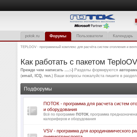
potok.ru
Форумы
Пользователи
Календарь
TEPLOOV - программный комплекс для расчёта систем отопления и вент
Как работать с пакетом TeploO
Прежде чем написать ....:-)
Разделы формируются
авторам
(
email, ICQ, тел.
) Ваши вопросы пожалуйста пишите в раздел
Подфорумы
ПОТОК - программа для расчета систем от
и оборудования
Всё по программе
ПОТОК
, программа предназначен
калориферов и оборудования
VSV - программа для аэродинамического ра
пневмотранспорта.