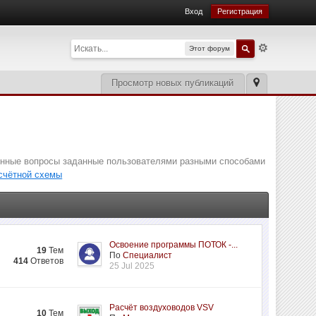
Вход
Регистрация
Этот форум
Просмотр новых публикаций
ненные вопросы заданные пользователями разными способами
асчётной схемы
Освоение программы ПОТОК -...
19
Тем
По
Специалист
414
Ответов
25 Jul 2025
Расчёт воздуховодов VSV
10
Тем