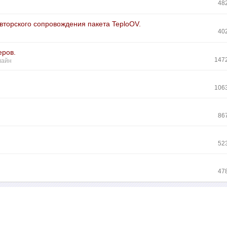
48
вторского сопровождения пакета TeploOV.
40
еров.
147
лайн
106
86
52
47