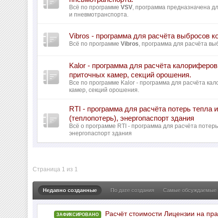
Всё по программе
VSV
, программа предназначена д
и пневмотранспорта.
Vibros - программа для расчёта выбросов к
Всё по программе
Vibros
, программа для расчёта вы
Kalor - программа для расчёта калориферо
приточных камер, секций орошения.
Все по программе Kalor - программа для расчёта ка
камер, секций орошения.
RTI - программа для расчёта потерь тепла
(теплопотерь), энергопаспорт здания
Всё о программе RTI - программа для расчёта поте
энергопаспорт здания
Страница 1 из 1
Недавно созданные
По дате создания
Самые обсуждаемые
Расчёт стоимости Лицензии на пр
ЗАФИКСИРОВАНО