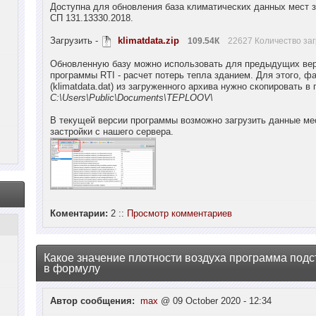
Доступна для обновления база климатических данных мест з
СП 131.13330.2018.
Загрузить -
klimatdata.zip
109.54К
22627 Количество заг
Обновленную базу можно использовать для предыдущих ве
программы RTI - расчет потерь тепла зданием. Для этого, ф
(klimatdata.dat) из загруженного архива нужно скопировать в 
C:\Users\Public\Documents\TEPLOOV\
В текущей версии программы возможно загрузить данные ме
застройки с нашего сервера.
Коментарии:
2 ::
Просмотр комментариев
Какое значение плотности воздуха программа подс
в формулу
Автор сообщения:
max
@ 09 October 2020 - 12:34