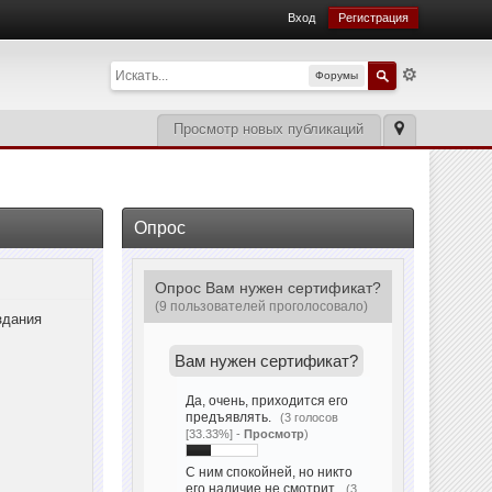
Вход
Регистрация
Форумы
Просмотр новых публикаций
Опрос
Опрос Вам нужен сертификат?
(9 пользователей проголосовало)
здания
Вам нужен сертификат?
Да, очень, приходится его
предъявлять.
(3 голосов
[33.33%] -
Просмотр
)
С ним спокойней, но никто
его наличие не смотрит.
(3