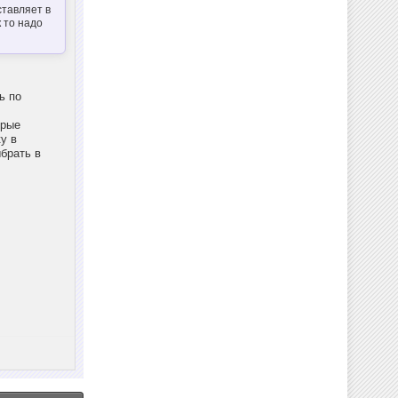
ставляет в
 то надо
ь по
орые
у в
брать в