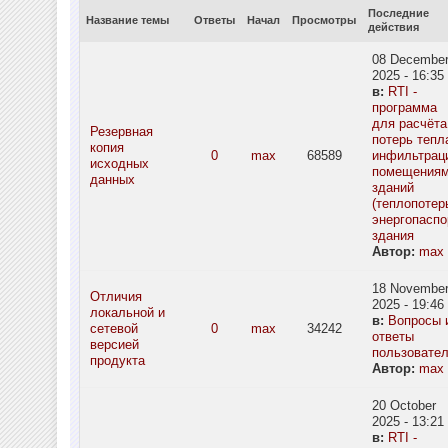
Последние
Название темы
Ответы
Начал
Просмотры
действия
08 Decembe
2025 - 16:35
в:
RTI -
программа
для расчёта
Резервная
потерь тепл
копия
0
max
68589
инфильтрац
исходных
помещения
данных
зданий
(теплопотерь
энергопаспо
здания
Автор:
max
18 Novembe
Отличия
2025 - 19:46
локальной и
в:
Вопросы 
сетевой
0
max
34242
ответы
версией
пользовате
продукта
Автор:
max
20 October
2025 - 13:21
в:
RTI -