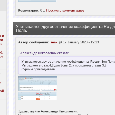
Коментарии:
0 ::
Просмотр комментариев
r
Учитывается другое значение коэффициента Ro дл
Пола.
а и
ии
Автор сообщения:
max
@ 17 January 2023 - 19:13
ми
),
Александр Николаевич сказал:
рт
Учитывается другое значение коэффициента
Ro
для Зон Пола
Мы задаем его как 4,2 для Зоны 2, а программа ставит 3,8.
Скрины прикладываем
r
и
лей
Здравствуйте Александр Николаевич.