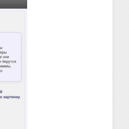
ры
меры
е они
е берутся
раммы.
то
ий
ю картинку.