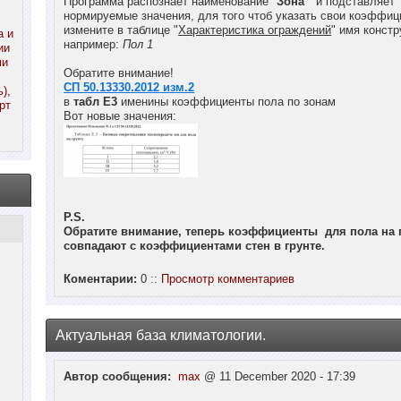
Программа распознаёт наименование "
Зона
" и подставляет
нормируемые значения, для того чтоб указать свои коэффи
измените в таблице "
Характеристика ограждений
" имя констр
а и
например:
Пол 1
ии
ми
Обратите внимание!
СП 50.13330.2012 изм.2
),
в
табл Е3
именины коэффициенты пола по зонам
рт
Вот новые значения:
P.S.
Обратите внимание, теперь коэффициенты для пола на г
совпадают с коэффициентами стен в грунте.
Коментарии:
0 ::
Просмотр комментариев
Актуальная база климатологии.
Автор сообщения:
max
@ 11 December 2020 - 17:39