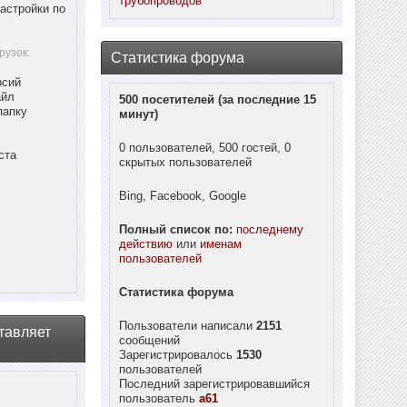
трубопроводов
астройки по
рузок:
Статистика форума
рсий
айл
500 посетителей (за последние 15
папку
минут)
0 пользователей, 500 гостей, 0
ста
скрытых пользователей
Bing, Facebook, Google
Полный список по:
последнему
действию
или
именам
пользователей
Статистика форума
Пользователи написали
2151
тавляет
сообщений
Зарегистрировалось
1530
пользователей
Последний зарегистрировавшийся
пользователь
a61