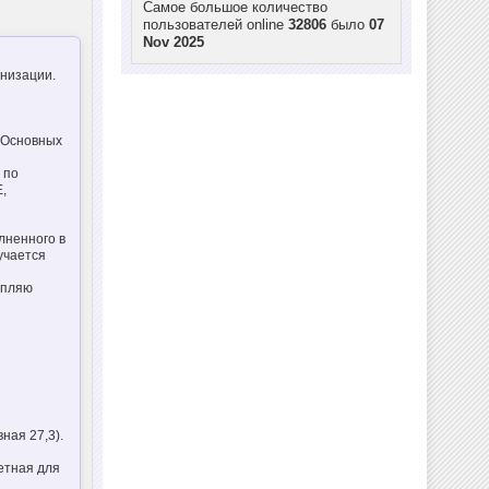
Самое большое количество
пользователей online
32806
было
07
Nov 2025
низации.
 Основных
 по
,
лненного в
лучается
епляю
вная 27,3).
етная для