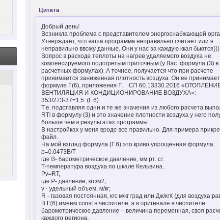
Цитата
Добрый день!
Возникла проблема с представителем энергоснабжающей орга
Утверждает, что ваша программа неправильно считает или я
неправильно ввожу данные. Они у нас за каждую ккал бьются)))
Вопрос в расходе теплоты на нагрев удаляемого воздуха не
компенсируемого подогретым приточным (у Вас формула (3) в
расчетных формулах). А точнее, получается что при расчете
принимается заниженная плотность воздуха. Он ее принимает
формуле Г(6), приложения Г, СП 60.13330.2016 «ОТОПЛЕНИЕ
ВЕНТИЛЯЦИЯ И КОНДИЦИОНИРОВАНИЕ ВОЗДУХА»:
353/273-37=1,5 (Г.6)
Т.е. подставляя одни и те же значения из любого расчета выпо
RTI в формулу (3) и это значение плотности воздуха у него по
больше чем в результатах программы.
В настройках у меня вроде все правильно. Для примера прикр
файл.
На мой взгляд формула (Г.6) это криво упрощенная формула:
ρ=0.0473B/T
где В- барометрическое давление, мм рт. ст.
Т-температура воздуха по шкале Кельвина.
Pv=RT,
где Р- давление, кгс/м2;
v - удельный объем, м/кг;
R - газовая постоянная, кгс м/кг град или Дж/кгК (для воздуха ра
В Г(6) имеем const в числителе, а в оригинале в числителе
барометрическое давление – величина переменная, своя расч
каждого региона.