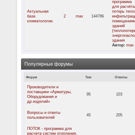
программа
для расчёта
Актуальная
потерь тепл
база
2
max
144786
инфильтрац
климатологии.
помещения
зданий
(теплопотерь
энергопаспо
здания
Автор:
max
Популярные форумы
Форум
Тем
Ответы
Производители и
поставщики «Арматуры,
95
103
Оборудования и
др.изделий»
Вопросы и ответы
45
205
пользователей
ПОТОК - программа для
расчета систем отопления,