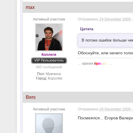
max
Активный участник
Отправлено
24 December 2009 -
Цитата
В потоке ошибок больше че
Обоснуйте, или нечего гол
Коллеги
....
время
п
р
и
ш
л
о
....
380 сообщений
Пол:
Мужчина
Город:
Королев
Bers
Активный участник
Отправлено
26 December 2009 -
Посмеялся... Егоров Валер