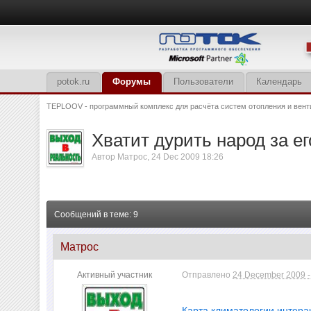
potok.ru
Форумы
Пользователи
Календарь
TEPLOOV - программный комплекс для расчёта систем отопления и вент
Хватит дурить народ за ег
Автор
Матрос
,
24 Dec 2009 18:26
Сообщений в теме: 9
Матрос
Активный участник
Отправлено
24 December 2009 -
Карта климатологии интера