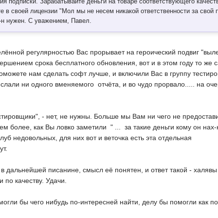
ния подписки. Зарабатывайте деньги на товаре соответствующего качес
те в своей лицензии "Мол мы не несем никакой ответственности за свой п
х-н нужен. С уважением, Павел.
ённой регулярностью Вас прорывает на героический подвиг "вылей 
ершением срока бесплатного обновления, вот и в этом году то же
оможете нам сделать софт лучше, и включили Вас в группу тестиров
лали ни одного вменяемого отчёта, и во чудо прорвало..... на очер
стировщики", - нет, не нужны. Больше мы Вам ни чего не предостави
тем более, как Вы ловко заметили " ... за такие деньги кому он н
луб недовольных, для них вот и веточка есть эта отдельная
ут.
в дальнейшей писанине, смысл её понятен, и ответ такой - халяв
и по качеству. Удачи.
ж могли бы чего нибудь по-интересней найти, делу бы помогли как п