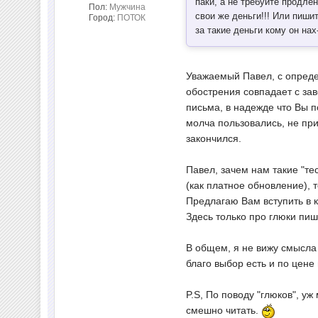
паки, а не требуйте продле
Пол:
Мужчина
свои же деньги!!! Или пиши
Город:
ПОТОК
за такие деньги кому он на
Уважаемый Павел, с определ
обострения совпадает с зав
письма, в надежде что Вы п
молча пользовались, не прис
закончился.
Павел, зачем нам такие "те
(как платное обновление), 
Предлагаю Вам вступить в к
Здесь только про глюки пиш
В общем, я не вижу смысла 
благо выбор есть и по цене 
P.S, По поводу "глюков", у
смешно читать.