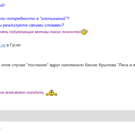
ый!
или потребности в "злопыханий"?
ы реализуете своими словами?
!
понять побуждающие мотивы таких личностей
.ru
в Гугле:
 этом случае "послание" вдруг напомнило басню Крылова "Лиса и в
 не всем можно нагадить.
6