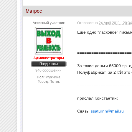
Матрос
Активный участник
Отправлено
24 April 2011 - 20:3
Ещё одно "ласковое" письм
=======================
Администраторы
За такие деньги 65000 т.р.
940 сообщений
Полуфабрикат за 2 т.$! это 
Пол:
Мужчина
Город:
Поток
=======================
прислал Константин;
Связь
ssaturnn@mail.ru
..............................................