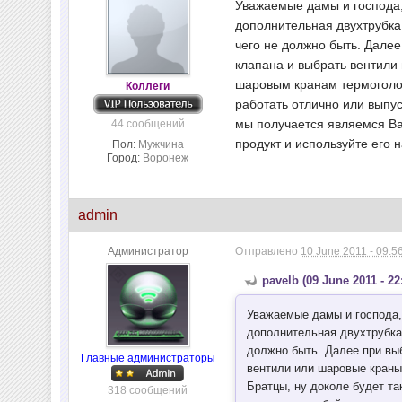
Уважаемые дамы и господа, 
дополнительная двухтрубка
чего не должно быть. Далее
клапана и выбрать вентили 
шаровым кранам термоголов
Коллеги
работать отлично или выпус
мы получается являемся Ваш
44 сообщений
продукт и используйте его н
Пол:
Мужчина
Город:
Воронеж
admin
Администратор
Отправлено
10 June 2011 - 09:5
pavelb (09 June 2011 - 22
Уважаемые дамы и господа, 
дополнительная двухтрубка
должно быть. Далее при выб
Главные администраторы
вентили или шаровые краны
Братцы, ну доколе будет т
318 сообщений