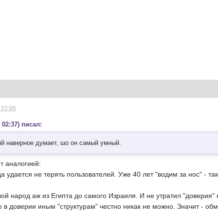
 22:05
 02:37) писал:
ий наверное думает, шо он самый умный.
т аналогией:
да удается не терять пользователей. Уже 40 лет "водим за нос" - т
ой народ аж из Египта до самого Израиля. И не утратил "доверия" 
 в доверии иным "структурам" честно никак не можно. Значит - об