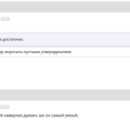
 19:16
м достаточно.
ову морочить пустыми утверждениями.
 02:37
ий наверное думает, шо он самый умный.