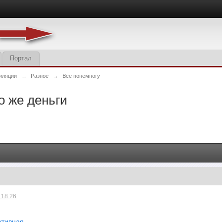
Портал
иляции
→
Разное
→
Все понемногу
о же деньги
 18:26
ктивная