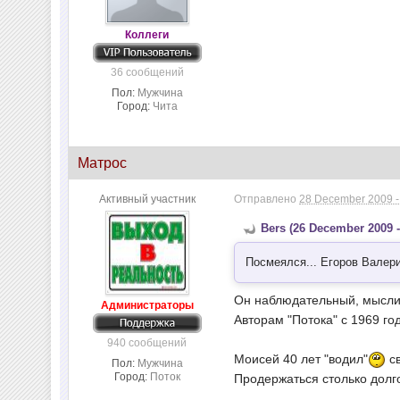
Коллеги
36 сообщений
Пол:
Мужчина
Город:
Чита
Матрос
Активный участник
Отправлено
28 December 2009 -
Bers (26 December 2009 -
Посмеялся... Егоров Валер
Он наблюдательный, мысли
Администраторы
Авторам "Потока" с 1969 го
940 сообщений
Моисей 40 лет "водил"
св
Пол:
Мужчина
Город:
Поток
Продержаться столько долго