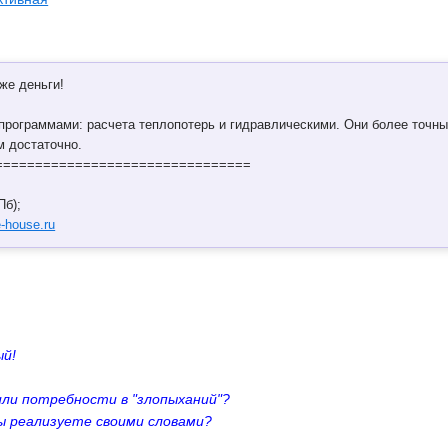
 же деньги!
программами: расчета теплопотерь и гидравлическими. Они более точн
м достаточно.
================================
Пб);
-house.ru
ый!
или потребности в "злопыханий"?
ы реализуете своими словами?