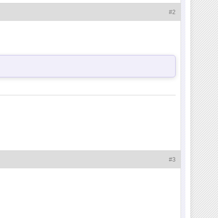
#2
#3