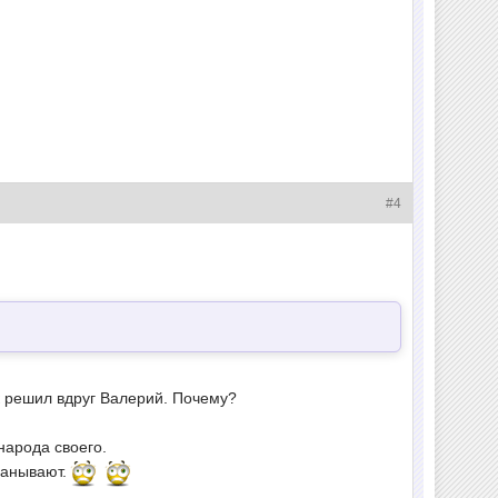
#4
ак решил вдруг Валерий. Почему?
народа своего.
манывают.