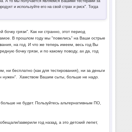
тва. А то мы получается являемся Вашими тестерами за
родукт и используйте его на свой страх и риск". Тогда
бочку грязи". Как ни странно, этот период
 самое. В прошлом году мы "повелись" на Ваши острые
ания, на год. И что же теперь имеем, весь год Вы
едную бочку грязи, и по какому поводу, ах да, год
м, ни бесплатно (как для тестирования), ни за деньги
ах-н нужен". Хамством Вашим сыты, больше не надо.
ы больше не будет. Пользуйтесь альтернативным ПО,
ообещали/заверили год назад, а это детский лепет,