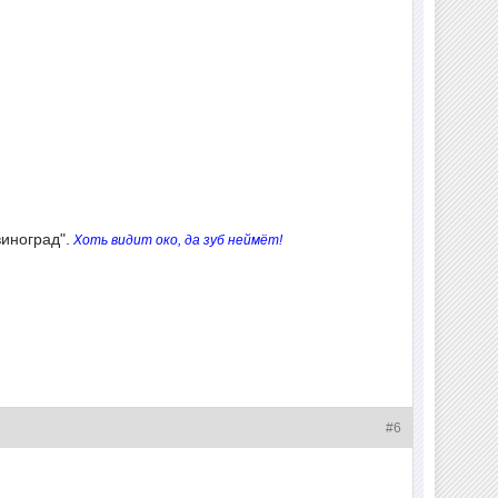
иноград".
Хоть видит око, да зуб неймёт!
#6