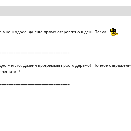
4
о в наш адрес, да ещё прямо отправлено в день Пасхи
==============================
 одно метсто. Дизайн программы просто дерьмо! Полное отвращени
слишком!!!
==============================
.......................................................................