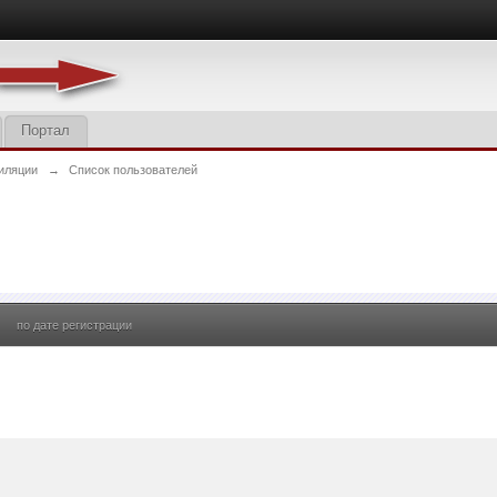
Портал
иляции
→
Список пользователей
по дате регистрации