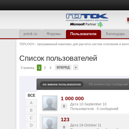
potok.ru
Форумы
Пользователи
Календарь
TEPLOOV - программный комплекс для расчёта систем отопления и вент
Список пользователей
ВПЕРЕД
»
Страниц
1
2
3
по имени пользователя
По количеству сообщений
ВСЕ
1 000 000
A
Дата 10-September 10
0
Пользователи · 0 сообщений
B
C
123
D
Дата 19-October 11
0