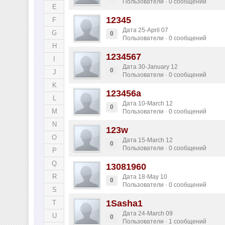
Пользователи · 0 сообщений
E
12345
F
Дата 25-April 07
G
0
Пользователи · 0 сообщений
H
1234567
I
Дата 30-January 12
0
J
Пользователи · 0 сообщений
K
123456a
L
Дата 10-March 12
0
M
Пользователи · 0 сообщений
N
123w
O
Дата 15-March 12
0
Пользователи · 0 сообщений
P
Q
13081960
R
Дата 18-May 10
0
Пользователи · 0 сообщений
S
1Sasha1
T
Дата 24-March 09
U
0
Пользователи · 1 сообщений