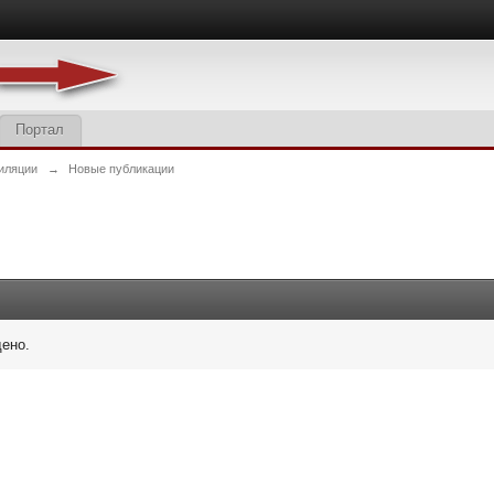
Портал
иляции
→
Новые публикации
дено.