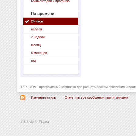
Комментарии к профилю
По времени
24 часа
неделя
2 недели
месяц
6 месяцев
год
TEPLOOV - программный комплекс для расчёта систем отопления и вент
Изменить стиль
Отметить все сообщения прочитанными
IPB Style
©
Fisana