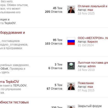
без него.
тера. Обмен опытом,
Отличия локальной и 
45
Тем
все, что может
Автор:
max
205
Ответов
ользованию его
18 Nov 2025
яция и
ета
TeploOV
.
Оборудования и
ООО «МЕГАТРОН». На
95
Тем
, поставщиков
Автор:
Кирилл
103
Ответов
здухо_отоводчиков,
21 Oct 2024
ых в программах
Льготная поставка для
3
Тем
 учебных заведениях.
Автор:
admin
6
Ответов
 ОВиК
. Проверка и
18 Nov 2010
 здесь.
ета TeploOV
Пожелание
5
Тем
мм пакета
TEPLOOV
,
Автор:
max
67
Ответов
я по улучшению
07 Aug 2015
тия.
обности тестовых
Закрытый форум
220
Тем