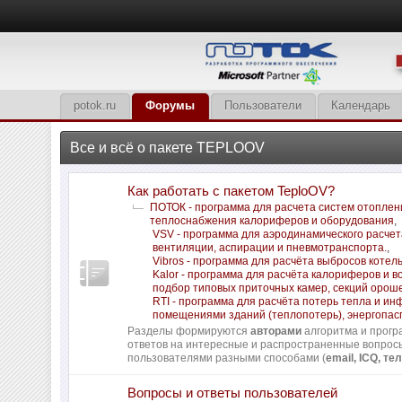
potok.ru
Форумы
Пользователи
Календарь
Все и всё о пакете TEPLOOV
Как работать с пакетом TeploOV?
ПОТОК - программа для расчета систем отоплен
теплоснабжения калориферов и оборудования
,
VSV - программа для аэродинамического расчет
вентиляции, аспирации и пневмотранспорта.
,
Vibros - программа для расчёта выбросов котел
Kalor - программа для расчёта калориферов и в
подбор типовых приточных камер, секций орош
RTI - программа для расчёта потерь тепла и и
помещениями зданий (теплопотерь), энергопас
Разделы формируются
авторами
алгоритма и прогр
ответов на интересные и распространенные вопро
пользователями разными способами (
email, ICQ, тел
Вопросы и ответы пользователей