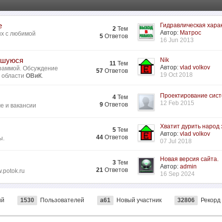
е
Гидравлическая харак
2
Тем
Автор:
Матрос
ых с любимой
5
Ответов
16 Jun 2013
ившуюся
Nik
11
Тем
Автор:
vlad volkov
раммой. Обсуждение
57
Ответов
19 Oct 2018
в области
ОВиК
.
Проектирование систе
4
Тем
12 Feb 2015
9
Ответов
ме и вакансии
Хватит дурить народ з
5
Тем
Автор:
vlad volkov
44
Ответов
ы.
07 Jul 2018
Новая версия сайта.
3
Тем
Автор:
admin
21
Ответов
.potok.ru
16 Sep 2024
ий
1530
Пользователей
a61
Новый участник
32806
Рекорд