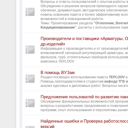
Вопросы и ответы пользователей с опытом работы и 
Обсуждение и решение вопросов прикладного харак
обучение, документация, методическое обеспечение 
помочь освоению пакета и более эффективному исп
возможностей в повседневной работе.
Темы: Проектирование раздела
"Отопление, Вентил
Кондиционирование"
, расчеты с использование пак
Производители и поставщики «Арматуры, 
др.изделий»
Информация о производителях и от производителей
всевозможной запорный-регулирующей арматуры, во
фильтров, труб, отопительных приборов используем
комплекса TEPLOOV
В помощь ВУЗам
Раздел посвящен использованию пакета
TEPLOOV
в
Помощь преподавателям и студентам
кафедр ТГВ и
анализ курсовых и дипломных работ. Вопросы писать
Предложения пользоватей по развитию пак
Обсуждение функциональных возможностей програ
вопросы к разработчикам, предложения и пожелани
программ, опыт использования и перспективы разви
Найденные ошибки и Проверка работоспос
версий