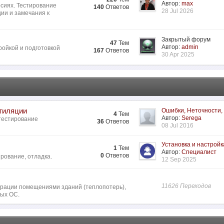
Автор:
max
сиях. Тестирование
140
Ответов
28 Jul 2026
ии и замечания к
Закрытый форум
47
Тем
Автор:
admin
ройкой и подготовкой
167
Ответов
30 Apr 2025
нтиляции
Ошибки, Неточности,
4
Тем
Автор:
Serega
 тестирование
36
Ответов
08 Jul 2016
Установка и настройк
1
Тем
Автор:
Специалист
0
Ответов
рование, отладка.
12 Sep 2025
11626 Переходов
ьтрации помещениями зданий (теплопотерь),
ных ОС.