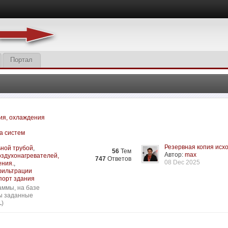
Портал
ия, охлаждения
а систем
Резервная копия исхо
ьной трубой
,
56
Тем
Автор:
max
оздухонагревателей,
747
Ответов
08 Dec 2025
ения.
,
нфильтрации
порт здания
аммы, на базе
сы заданные
.
)