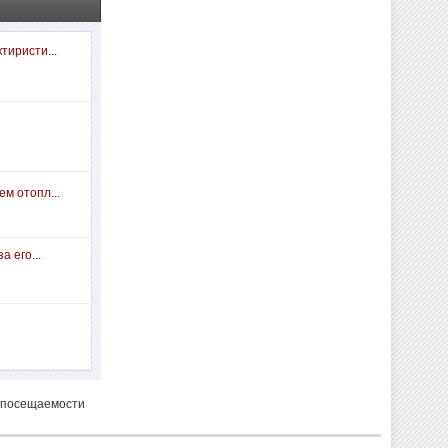
тиристи...
м отопл...
а его...
 посещаемости