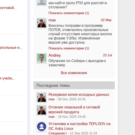
как найти прогу РТИ для рапсчёта
отпления?
сетевой...
Показать комментарии (1)
max
02 May
Внесены поправки в программу
ПОТОК, отмечались произвольные
случай отсутствия некоторых кнопок
на форме УЗЛЫ. Изменённая
версия уже доступна
польные и...
Показать комментарии (1)
Andrey
23 Jul
Обучение по Сибири с выездом к
заказчику
Все изменения
 учебн...
Последние темы
Резервная копия исходных данных
max
- 08 Dec 2025 16:35
Отличия локальной и сетевой
версией продукта
max
- 18 Nov 2025 19:46
Установка и настройка TEPLOOV на
ОС Astra Linux
Специалист
- 12 Sep 2025 11:34