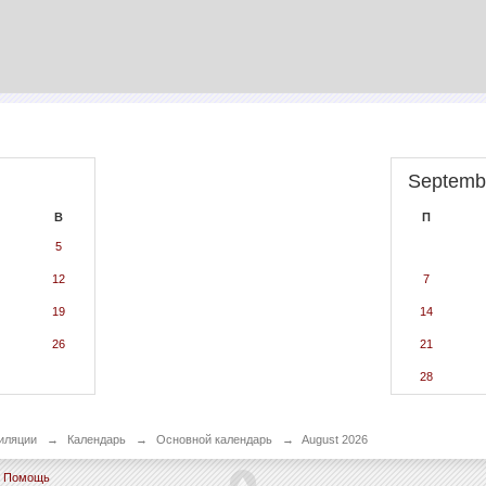
Septemb
В
П
5
12
7
19
14
26
21
28
иляции
→
Календарь
→
Основной календарь
→
August 2026
Помощь