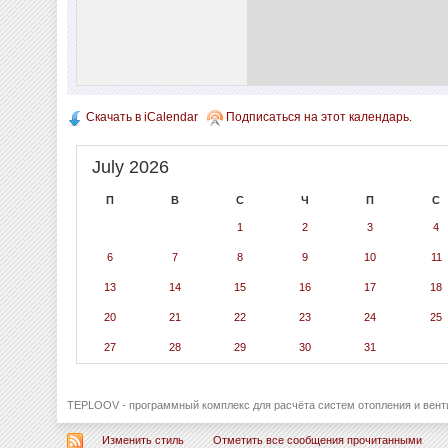
Скачать в iCalendar
Подписаться на этот календарь.
July 2026
П
В
С
Ч
П
С
1
2
3
4
6
7
8
9
10
11
13
14
15
16
17
18
20
21
22
23
24
25
27
28
29
30
31
TEPLOOV - программный комплекс для расчёта систем отопления и вент
Изменить стиль
Отметить все сообщения прочитанными