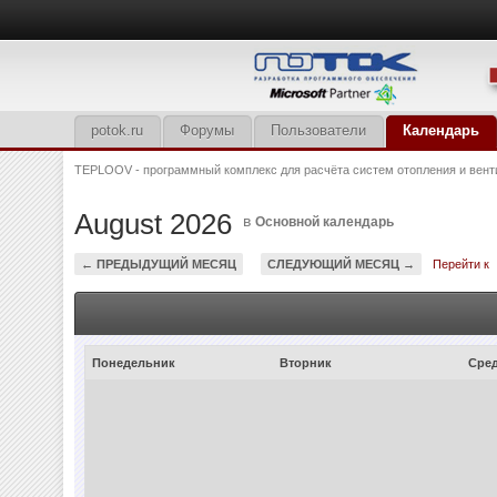
potok.ru
Форумы
Пользователи
Календарь
TEPLOOV - программный комплекс для расчёта систем отопления и вент
August 2026
в
Основной календарь
← ПРЕДЫДУЩИЙ МЕСЯЦ
СЛЕДУЮЩИЙ МЕСЯЦ →
Перейти к
Понедельник
Вторник
Сре