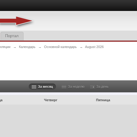
Портал
иляции
→
Календарь
→
Основной календарь
→
August 2026
За месяц
За неделю
За день
да
Четверг
Пятница