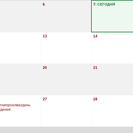
6
7
: СЕГОДНЯ
13
14
20
21
27
28
тнипроалмаздень
ждения