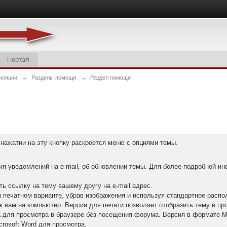
Портал
иляции
→
Разделы помощи
→
Раздел помощи
 нажатии на эту кнопку раскроется меню с опциями темы.
я уведомлений на e-mail, об обновлении темы. Для более подробной ин
ь ссылку на тему вашему другу на e-mail адрес.
 печатном варианте, убрав изображения и используя стандартное распо
к вам на компьютер. Версия для печати позволяет отобразить тему в пр
а для просмотра в браузере без посещения форума. Версия в формате Mi
crosoft Word для просмотра.