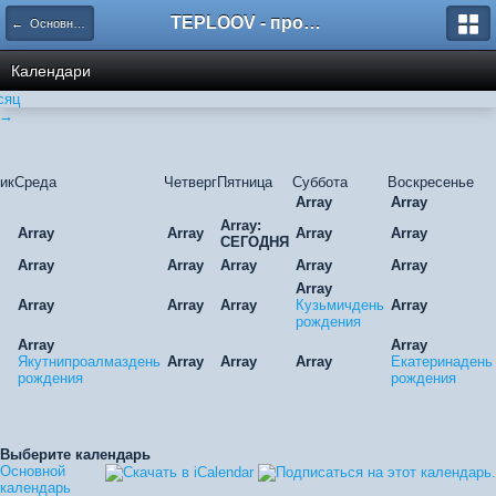
TEPLOOV - программный комплекс для расчёта систем отопления и вентиляции
← Основной календарь
Календари
сяц
 →
ик
Среда
Четверг
Пятница
Суббота
Воскресенье
Array
Array
Array:
Array
Array
Array
Array
СЕГОДНЯ
Array
Array
Array
Array
Array
Array
Array
Array
Array
Кузьмичдень
Array
рождения
Array
Array
Якутнипроалмаздень
Array
Array
Array
Екатеринадень
рождения
рождения
Выберите календарь
Основной
календарь