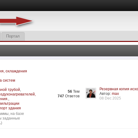
Портал
ия, охлаждения
а систем
Резервная копия исхо
ьной трубой
,
56
Тем
Автор:
max
оздухонагревателей,
747
Ответов
08 Dec 2025
ения.
,
нфильтрации
порт здания
аммы, на базе
сы заданные
.
)