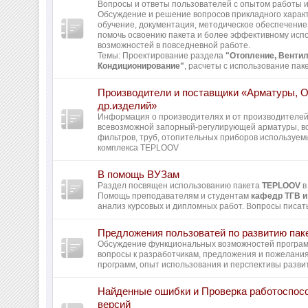
Вопросы и ответы пользователей с опытом работы и 
Обсуждение и решение вопросов прикладного харак
обучение, документация, методическое обеспечение 
помочь освоению пакета и более эффективному исп
возможностей в повседневной работе.
Темы: Проектирование раздела
"Отопление, Вентил
Кондиционирование"
, расчеты с использование пак
Производители и поставщики «Арматуры, 
др.изделий»
Информация о производителях и от производителей
всевозможной запорный-регулирующей арматуры, во
фильтров, труб, отопительных приборов используем
комплекса TEPLOOV
В помощь ВУЗам
Раздел посвящен использованию пакета
TEPLOOV
в
Помощь преподавателям и студентам
кафедр ТГВ и
анализ курсовых и дипломных работ. Вопросы писать
Предложения пользоватей по развитию пак
Обсуждение функциональных возможностей програ
вопросы к разработчикам, предложения и пожелани
программ, опыт использования и перспективы разви
Найденные ошибки и Проверка работоспос
версий