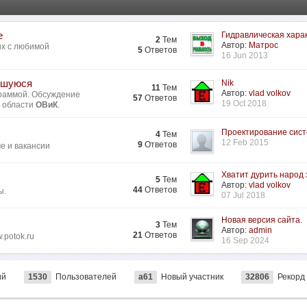
е
Гидравлическая харак
2
Тем
Автор:
Матрос
ых с любимой
5
Ответов
16 Jun 2013
ившуюся
Nik
11
Тем
Автор:
vlad volkov
раммой. Обсуждение
57
Ответов
19 Oct 2018
в области
ОВиК
.
Проектирование систе
4
Тем
12 Feb 2015
9
Ответов
ме и вакансии
Хватит дурить народ з
5
Тем
Автор:
vlad volkov
44
Ответов
ы.
07 Jul 2018
Новая версия сайта.
3
Тем
Автор:
admin
21
Ответов
.potok.ru
16 Sep 2024
ий
1530
Пользователей
a61
Новый участник
32806
Рекорд