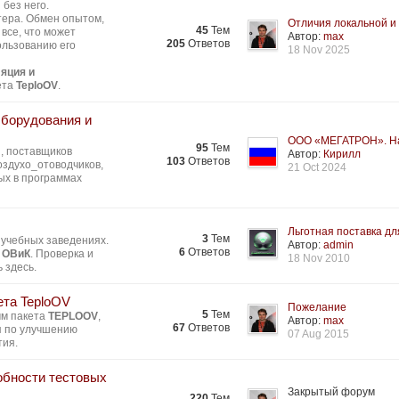
без него.
тера. Обмен опытом,
Отличия локальной и 
45
Тем
все, что может
Автор:
max
205
Ответов
ользованию его
18 Nov 2025
яция и
ета
TeploOV
.
Оборудования и
ООО «МЕГАТРОН». На
95
Тем
, поставщиков
Автор:
Кирилл
103
Ответов
здухо_отоводчиков,
21 Oct 2024
ых в программах
Льготная поставка для
3
Тем
 учебных заведениях.
Автор:
admin
6
Ответов
 ОВиК
. Проверка и
18 Nov 2010
 здесь.
ета TeploOV
Пожелание
5
Тем
мм пакета
TEPLOOV
,
Автор:
max
67
Ответов
я по улучшению
07 Aug 2015
тия.
обности тестовых
Закрытый форум
220
Тем