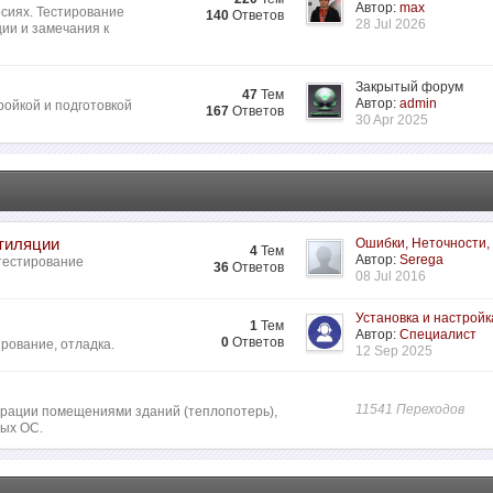
Автор:
max
сиях. Тестирование
140
Ответов
28 Jul 2026
ии и замечания к
Закрытый форум
47
Тем
Автор:
admin
ройкой и подготовкой
167
Ответов
30 Apr 2025
нтиляции
Ошибки, Неточности,
4
Тем
Автор:
Serega
 тестирование
36
Ответов
08 Jul 2016
Установка и настройк
1
Тем
Автор:
Специалист
0
Ответов
рование, отладка.
12 Sep 2025
11541 Переходов
ьтрации помещениями зданий (теплопотерь),
ных ОС.