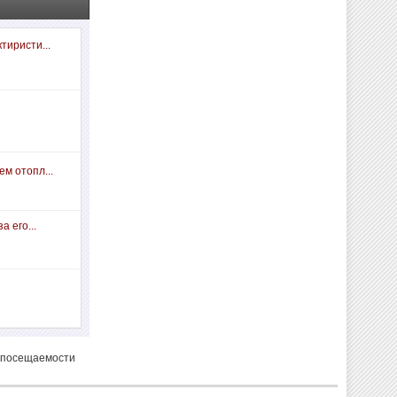
тиристи...
м отопл...
а его...
 посещаемости