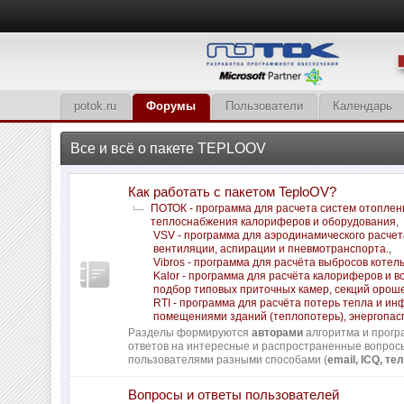
potok.ru
Форумы
Пользователи
Календарь
Все и всё о пакете TEPLOOV
Как работать с пакетом TeploOV?
ПОТОК - программа для расчета систем отоплен
теплоснабжения калориферов и оборудования
,
VSV - программа для аэродинамического расчет
вентиляции, аспирации и пневмотранспорта.
,
Vibros - программа для расчёта выбросов котел
Kalor - программа для расчёта калориферов и в
подбор типовых приточных камер, секций орош
RTI - программа для расчёта потерь тепла и и
помещениями зданий (теплопотерь), энергопас
Разделы формируются
авторами
алгоритма и прогр
ответов на интересные и распространенные вопро
пользователями разными способами (
email, ICQ, тел
Вопросы и ответы пользователей