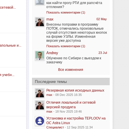
как найти прогу РТИ для рапсчёта
отпления?
сетевой...
Показать комментарии (1)
max
02 May
Внесены поправки в программу
ПОТОК, отмечались произвольные
случай отсутствия некоторых кнопок
на форме УЗЛЫ. Изменённая
версия уже доступна
польные и...
Показать комментарии (1)
Andrey
23 Jul
Обучение по Сибири с выездом к
заказчику
Все изменения
 учебн...
Последние темы
Резервная копия исходных данных
max
- 08 Dec 2025 16:35
Отличия локальной и сетевой
версией продукта
max
- 18 Nov 2025 19:46
Установка и настройка TEPLOOV на
ОС Astra Linux
Специалист
- 12 Sep 2025 11:34