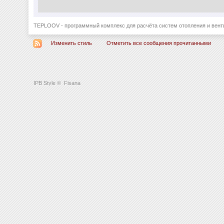
TEPLOOV - программный комплекс для расчёта систем отопления и вент
Изменить стиль
Отметить все сообщения прочитанными
IPB Style
©
Fisana