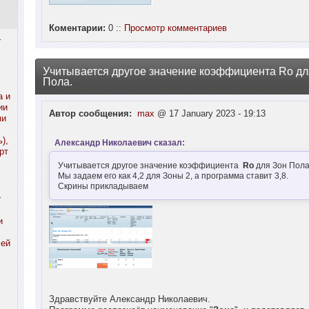
Коментарии:
0 ::
Просмотр комментариев
r
Учитывается другое значение коэффициента Ro дл
Пола.
а и
ии
Автор сообщения:
max
@ 17 January 2023 - 19:13
ми
),
Александр Николаевич сказал:
рт
Учитывается другое значение коэффициента
Ro
для Зон Пола
Мы задаем его как 4,2 для Зоны 2, а программа ставит 3,8.
Скрины прикладываем
r
и
лей
Здравствуйте Александр Николаевич.