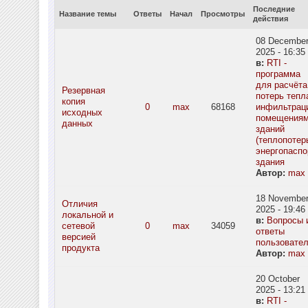
Последние
Название темы
Ответы
Начал
Просмотры
действия
08 Decembe
2025 - 16:35
в:
RTI -
программа
для расчёта
Резервная
потерь тепл
копия
0
max
68168
инфильтрац
исходных
помещения
данных
зданий
(теплопотерь
энергопаспо
здания
Автор:
max
18 Novembe
Отличия
2025 - 19:46
локальной и
в:
Вопросы 
сетевой
0
max
34059
ответы
версией
пользовате
продукта
Автор:
max
20 October
2025 - 13:21
в:
RTI -