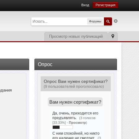
Вход
Регистрация
Форумы
Просмотр новых публикаций
Опрос
Опрос Вам нужен сертификат?
(9 пользователей проголосовало)
здания
Вам нужен сертификат?
Да, очень, приходится его
предъявлять.
(3 голосов
[33.33%] -
Просмотр
)
С ним спокойней, но никто
его наличие не смотрит.
(3