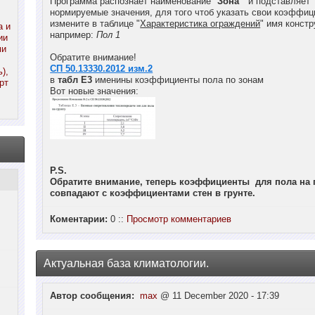
Программа распознаёт наименование "
Зона
" и подставляет
нормируемые значения, для того чтоб указать свои коэффи
измените в таблице "
Характеристика ограждений
" имя констр
а и
например:
Пол 1
ии
ми
Обратите внимание!
СП 50.13330.2012 изм.2
),
в
табл Е3
именины коэффициенты пола по зонам
рт
Вот новые значения:
P.S.
Обратите внимание, теперь коэффициенты для пола на г
совпадают с коэффициентами стен в грунте.
Коментарии:
0 ::
Просмотр комментариев
Актуальная база климатологии.
Автор сообщения:
max
@ 11 December 2020 - 17:39