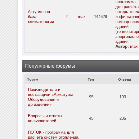
программа
для расчёта
Актуальная
потерь тепл
база
2
max
144628
инфильтрац
климатологии.
помещения
зданий
(теплопотерь
энергопаспо
здания
Автор:
max
Популярные форумы
Форум
Тем
Ответы
Производители и
поставщики «Арматуры,
95
103
Оборудования и
др.изделий»
Вопросы и ответы
45
205
пользователей
ПОТОК - программа для
расчета систем отопления,