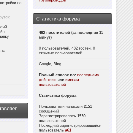
трубопроводов
астройки по
рузок:
Статистика форума
рсий
айл
482 посетителей (за последние 15
папку
минут)
0 пользователей, 482 гостей, 0
ста
скрытых пользователей
Google, Bing
Полный список по:
последнему
действию
или
именам
пользователей
Статистика форума
Пользователи написали
2151
тавляет
сообщений
Зарегистрировалось
1530
пользователей
Последний зарегистрировавшийся
пользователь
a61