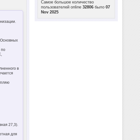
Самое большое количество
пользователей online
32806
было
07
Nov 2025
низации.
 Основных
 по
,
лненного в
лучается
епляю
вная 27,3).
етная для