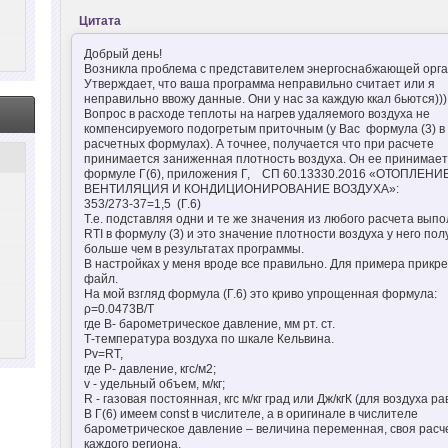
Цитата
Добрый день!
Возникла проблема с представителем энергоснабжающей орга
Утверждает, что ваша программа неправильно считает или я
неправильно ввожу данные. Они у нас за каждую ккал бьются)))
Вопрос в расходе теплоты на нагрев удаляемого воздуха не
компенсируемого подогретым приточным (у Вас формула (3) в
расчетных формулах). А точнее, получается что при расчете
принимается заниженная плотность воздуха. Он ее принимает
формуле Г(6), приложения Г, СП 60.13330.2016 «ОТОПЛЕНИЕ
ВЕНТИЛЯЦИЯ И КОНДИЦИОНИРОВАНИЕ ВОЗДУХА»:
353/273-37=1,5 (Г.6)
Т.е. подставляя одни и те же значения из любого расчета выпо
RTI в формулу (3) и это значение плотности воздуха у него по
больше чем в результатах программы.
В настройках у меня вроде все правильно. Для примера прикр
файл.
На мой взгляд формула (Г.6) это криво упрощенная формула:
ρ=0.0473B/T
где В- барометрическое давление, мм рт. ст.
Т-температура воздуха по шкале Кельвина.
Pv=RT,
где Р- давление, кгс/м2;
v - удельный объем, м/кг;
R - газовая постоянная, кгс м/кг град или Дж/кгК (для воздуха ра
В Г(6) имеем const в числителе, а в оригинале в числителе
барометрическое давление – величина переменная, своя расч
каждого региона.