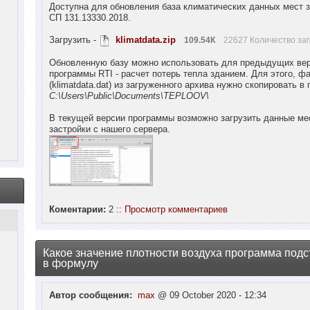
Доступна для обновления база климатических данных мест з
СП 131.13330.2018.
Загрузить -
klimatdata.zip
109.54К
22627 Количество заг
Обновленную базу можно использовать для предыдущих ве
программы RTI - расчет потерь тепла зданием. Для этого, ф
(klimatdata.dat) из загруженного архива нужно скопировать в 
C:\Users\Public\Documents\TEPLOOV\
В текущей версии программы возможно загрузить данные ме
застройки с нашего сервера.
Коментарии:
2 ::
Просмотр комментариев
Какое значение плотности воздуха программа подс
в формулу
Автор сообщения:
max
@ 09 October 2020 - 12:34