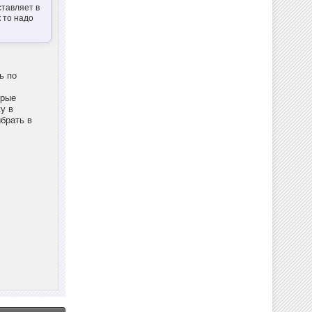
ставляет в
 то надо
ь по
орые
у в
брать в