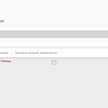
ург
иляции
→
Просмотр профиля: NataAnderson
Помощь