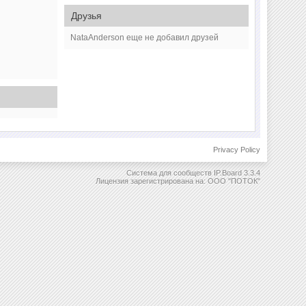
Друзья
NataAnderson еще не добавил друзей
Privacy Policy
Система для сообществ
IP.Board 3.3.4
Лицензия зарегистрирована на: ООО "ПОТОК"