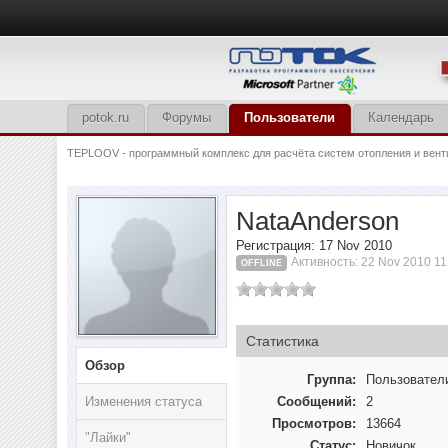
potok.ru
Форумы
Пользователи
Календарь
TEPLOOV - программный комплекс для расчёта систем отопления и вент
NataAnderson
Регистрация: 17 Nov 2010
Активность: 22 Nov 2010 11
OFFLINE
Статистика
Обзор
Группа:
Пользовател
Изменения статуса
Сообщений:
2
Просмотров:
13664
"Лайки"
Статус:
Новичок