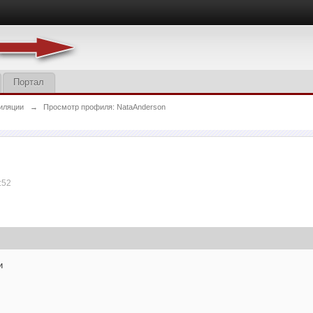
Портал
иляции
→
Просмотр профиля: NataAnderson
:52
и