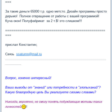
===
За такие деньги 65000 т.р. одно метсто. Дизайн программы просто
дерьмо! Полное отвращение от работы с вашей программой!
Куча окон! Полуфабрикат за 2 т.$! это слишком!!!
==================================================
===
прислал Константин;
Связь
ssaturnn@mail.ru
.....................................................................................................
................
Вопрос, конечно интересный!
Ваши выводы от "знаний" или потребности в "злопыханий"?
Какую благородную цель Вы реализуете своими словами?
Никогда, вероятно, не смогу понять побуждающие мотивы таких
!
личностей