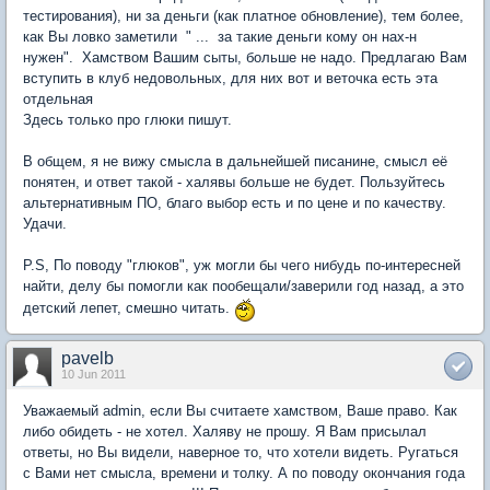
тестирования), ни за деньги (как платное обновление), тем более,
как Вы ловко заметили " ... за такие деньги кому он нах-н
нужен". Хамством Вашим сыты, больше не надо. Предлагаю Вам
вступить в клуб недовольных, для них вот и веточка есть эта
отдельная
Здесь только про глюки пишут.
В общем, я не вижу смысла в дальнейшей писанине, смысл её
понятен, и ответ такой - халявы больше не будет. Пользуйтесь
альтернативным ПО, благо выбор есть и по цене и по качеству.
Удачи.
P.S, По поводу "глюков", уж могли бы чего нибудь по-интересней
найти, делу бы помогли как пообещали/заверили год назад, а это
детский лепет, смешно читать.
pavelb
10 Jun 2011
Уважаемый admin, если Вы считаете хамством, Ваше право. Как
либо обидеть - не хотел. Халяву не прошу. Я Вам присылал
ответы, но Вы видели, наверное то, что хотели видеть. Ругаться
с Вами нет смысла, времени и толку. А по поводу окончания года