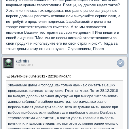
шаровым кранам термоголовки. Братцы, ну доколе будет такое?
Хоть и кончилась техподдержка, все равно ранее выпущенные
версии должны работать отлично или выпускайте сервис паки, а
не требуйте продления подписки. Зарабатывайте деньги на
товаре соответствующего качества. А то мы получается
являемся Вашими тестерами за свои же деньги!!! Или пишите в
своей лицензии "Мол мы не несем никакой ответственности за
свой продукт и используйте его на свой страх и риск". Тогда за
такие деньги кому он нах-н нужен. С уважением, Павел.
admin
10 Jun 2011
pavelb (09 June 2011 - 22:16) писал:
Уважаемые дамы и господа, как только начинаю считать в Ваших
программах, начинается мучение. Глюк на глюке. Поток 28.12.2010
на вкладке дополнительная двухтрубка при выборе "Использовать
данные таблицы" и выборе диаметра, программа все равно
пересчитывает диаметры заново, чего не должно быть. Далее при
выборе приборов, если выбрать для приборов клапана Danfoss с
термоголовками и расчитать, а потом убрать клапана и выбрать
вентили или шаровые краны, но при этом оставляя ранее кнопку с
термоголовками, то программа выдаст к вентилям или шаровым