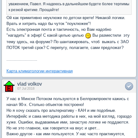
уважением, Павел. Я надеюсь в дальнейшем будете более терпимы
к резкой критике. Прощайте!
Ой как примитивно неуклюже по детски врете! Никакой логики.
Врать и хитрить надо бы чуток "поуклюжее"!
Есть электронная почта и тактичность, но Вам надобно
"нагадить" в эфир! С какой целью целью
Вы разместили эту
тему здесь, на форуме? По шантажировать, чтоб выжать с ЗАО
ПОТОК третий срок? С перепугу, полагаете, сами предложат?
.........................
Карта климатологии интерактивная
vlad volkov
07 Jul 2018
У нас в Минске Потоком пользуются в Белпромпроекте кажись с
начал 90-х. Столько объектов построено!
Но я хочу сказать про альтернативу - КАН и им подобные.
Интерфейс и сама методика работы в них, на мой взгляд, гораздо
хуже. Ошибки, выдаваемые ими, зачастую логике не поддаются.
Но не это главное, как говорится на вкус и цвет...
Важно другое - как ими пользуются. У нас часто практикуется,