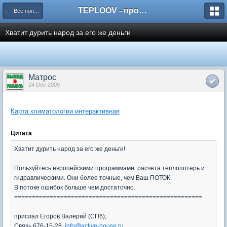
TEPLOOV - программный комплекс для расчёта систем отопления и вентиляции
← Все понемногу
Хватит дурить народ за его же деньги
Матрос
24 Dec 2009
Карта климатологии интерактивная
Цитата
Хватит дурить народ за его же деньги!
Пользуйтесь европейскими программами: расчета теплопотерь и
гидравлическими. Они более точные, чем Ваш ПОТОК.
В потоке ошибок больше чем достаточно.
=====================================================
прислал Егоров Валерий (СПб);
Связь 676-15-28,
info@active-house.ru