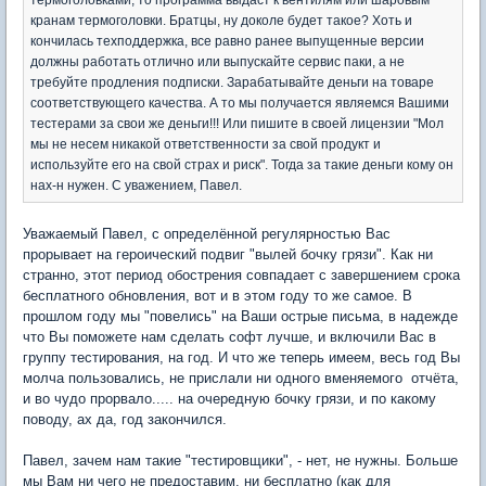
кранам термоголовки. Братцы, ну доколе будет такое? Хоть и
кончилась техподдержка, все равно ранее выпущенные версии
должны работать отлично или выпускайте сервис паки, а не
требуйте продления подписки. Зарабатывайте деньги на товаре
соответствующего качества. А то мы получается являемся Вашими
тестерами за свои же деньги!!! Или пишите в своей лицензии "Мол
мы не несем никакой ответственности за свой продукт и
используйте его на свой страх и риск". Тогда за такие деньги кому он
нах-н нужен. С уважением, Павел.
Уважаемый Павел, с определённой регулярностью Вас
прорывает на героический подвиг "вылей бочку грязи". Как ни
странно, этот период обострения совпадает с завершением срока
бесплатного обновления, вот и в этом году то же самое. В
прошлом году мы "повелись" на Ваши острые письма, в надежде
что Вы поможете нам сделать софт лучше, и включили Вас в
группу тестирования, на год. И что же теперь имеем, весь год Вы
молча пользовались, не прислали ни одного вменяемого отчёта,
и во чудо прорвало..... на очередную бочку грязи, и по какому
поводу, ах да, год закончился.
Павел, зачем нам такие "тестировщики", - нет, не нужны. Больше
мы Вам ни чего не предоставим, ни бесплатно (как для