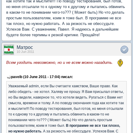
как хотите так и мыслите!!! По поводу тестирования, был готов,
но меня отсылали то к одному то к другому и пытались обвинить
в каком-то не понимании чего-то??? ( Может быть) Но что делать
простым пользователям, коим я тоже был. В программе не все
так плохо, но нужно работать. А за резкость не обессудьте.
Успехов Вам. С уважением, Павел. Я надеюсь в дальнейшем
будете более терпимы к резкой критике. Прощайте!
Матрос
10 Jun 2011
Всем угодить невозможно, но и не всем можно нагадить.
pavelb (10 June 2011 - 17:04) писал:
Уважаемый admin, если Вы считаете хамством, Ваше право. Как
либо обидеть - не хотел. Халяву не прошу. Я Вам присылал ответы,
но Вы видели, наверное то, что хотели видеть. Ругаться с Вами нет
смысла, времени и толку. А по поводу окончания года как хотите так
и мыслите!!! По поводу тестирования, был готов, но меня отсылали
то к одному то к другому и пытались обвинить в каком-то не
понимании чего-то??? ( Может быть) Но что делать простым
пользователям, коим я тоже был.
В программе не все так плохо,
но нужно работать
. А за резкость не обессудьте. Успехов Вам. С