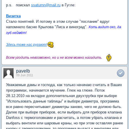
p.s. поискал
ssaturnn@mail.ru
в Гугле:
Визитка
Стало понятней. И потому в этом случае "послание" вдруг
напомнило басню Крылова "Лиса и виноград".
Хоть видит око, да
зуб неймёт!
Здесь тоже нас ругают!
Всем угодить невозможно, но и не всем можно нагадить.
pavelb
09 Jun 2011
Уважаемые дамы и господа, как только начинаю считать в Ваших
программах, начинается мучение. Глюк на глюке. Поток
28.12.2010 на вкладке дополнительная двухтрубка при выборе
"Использовать данные таблицы" и выборе диаметра, программа
все равно пересчитывает диаметры заново, чего не должно быть.
Далее при выборе приборов, если выбрать для приборов клапана
Danfoss с термоголовками и расчитать, а потом убрать клапана и
выбрать вентили или шаровые краны, но при этом оставляя ранее
кнопку с термоголовками, то программа выдаст к вентилям или