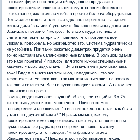
что сами фирмы-поставщики оборудования предлагают
проектировщикам рассчитать систему отопления бесплатно.
Естественно, желательно чтобы в проекте было их оборудование.
Вот сколько мне считали - все сделано неграмотно. На одном
жилом доме "заставил" увеличить больше половины диаметров!
Зажимают, потери 6-7 метров. Не знаю откуда это пошло -
считать на такие потери... Я понимаю, что программа все
увязала, подобрала, но безграмотно это. Система гидравлически
не устойчива. При таких зажатых диаметрах придется очень
точно настраивать балансировочные клапаны. В большом здании
это надо побегать! И приборы для этого нужны специальные и
работать с ними надо уметь... Их и иметь вообще-то надо еще
тоже! Видел я много монтажников, наладчиков - это все
теоретически. На практике - как монтажник выставил по проекту
так оно и останется. Все на пуско-наладке экономят. А потом все
сваливают на проект.
Помню, когда начинался крупный объект, состоящий из 3-х 25-
тиэтажных домов и еще много чего... Пришел ко мне
генподрядчик и спрашивает: "а вы нам не сделаете так, как было
у меня на другом объекте? " И рассказывает, как ему
проектировщик тоже запроектировал систему отопления и при
пуске несколько радиаторов не грели, он пошел к этому
проектировщику, а тот говорит: "мне фирма считала,
обращайтесь туда..." Предполагаю, чтобы выиграть тендер