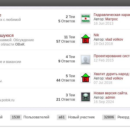
е
Гидравлическая харак
2
Тем
Автор:
Матрос
ых с любимой
5
Ответов
16 Jun 2013
ившуюся
Nik
11
Тем
Автор:
vlad volkov
раммой. Обсуждение
57
Ответов
19 Oct 2018
в области
ОВиК
.
Проектирование систе
4
Тем
12 Feb 2015
9
Ответов
ме и вакансии
Хватит дурить народ з
5
Тем
Автор:
vlad volkov
44
Ответов
ы.
07 Jul 2018
Новая версия сайта.
3
Тем
Автор:
admin
21
Ответов
.potok.ru
16 Sep 2024
ий
1530
Пользователей
a61
Новый участник
32806
Рекорд