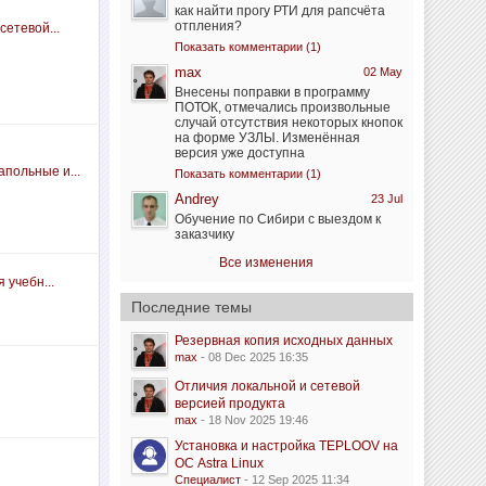
как найти прогу РТИ для рапсчёта
отпления?
сетевой...
Показать комментарии (1)
max
02 May
Внесены поправки в программу
ПОТОК, отмечались произвольные
случай отсутствия некоторых кнопок
на форме УЗЛЫ. Изменённая
версия уже доступна
польные и...
Показать комментарии (1)
Andrey
23 Jul
Обучение по Сибири с выездом к
заказчику
Все изменения
 учебн...
Последние темы
Резервная копия исходных данных
max
- 08 Dec 2025 16:35
Отличия локальной и сетевой
версией продукта
max
- 18 Nov 2025 19:46
Установка и настройка TEPLOOV на
ОС Astra Linux
Специалист
- 12 Sep 2025 11:34