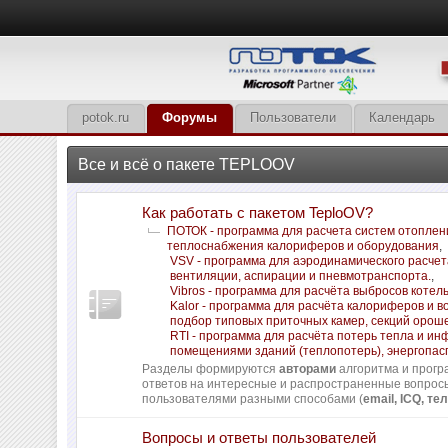
potok.ru
Форумы
Пользователи
Календарь
Все и всё о пакете TEPLOOV
Как работать с пакетом TeploOV?
ПОТОК - программа для расчета систем отоплен
теплоснабжения калориферов и оборудования
,
VSV - программа для аэродинамического расчет
вентиляции, аспирации и пневмотранспорта.
,
Vibros - программа для расчёта выбросов котел
Kalor - программа для расчёта калориферов и в
подбор типовых приточных камер, секций орош
RTI - программа для расчёта потерь тепла и и
помещениями зданий (теплопотерь), энергопас
Разделы формируются
авторами
алгоритма и прогр
ответов на интересные и распространенные вопро
пользователями разными способами (
email, ICQ, тел
Вопросы и ответы пользователей