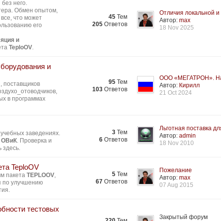
без него.
тера. Обмен опытом,
Отличия локальной и 
45
Тем
все, что может
Автор:
max
205
Ответов
ользованию его
18 Nov 2025
яция и
ета
TeploOV
.
Оборудования и
ООО «МЕГАТРОН». На
95
Тем
, поставщиков
Автор:
Кирилл
103
Ответов
здухо_отоводчиков,
21 Oct 2024
ых в программах
Льготная поставка для
3
Тем
 учебных заведениях.
Автор:
admin
6
Ответов
 ОВиК
. Проверка и
18 Nov 2010
 здесь.
ета TeploOV
Пожелание
5
Тем
мм пакета
TEPLOOV
,
Автор:
max
67
Ответов
я по улучшению
07 Aug 2015
тия.
обности тестовых
Закрытый форум
220
Тем