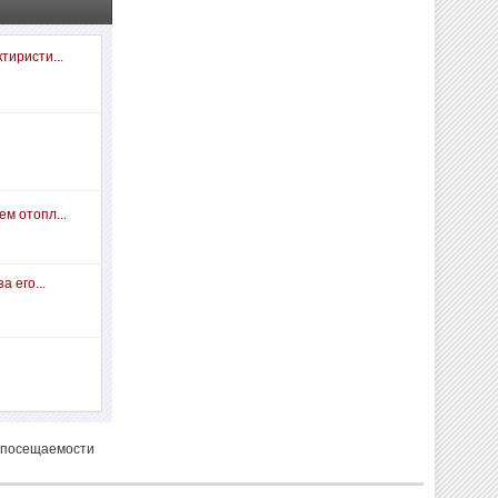
тиристи...
м отопл...
а его...
 посещаемости