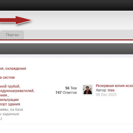
Портал
ия, охлаждения
а систем
Резервная копия исхо
ьной трубой
,
56
Тем
Автор:
max
оздухонагревателей,
747
Ответов
08 Dec 2025
ения.
,
нфильтрации
порт здания
аммы, на базе
сы заданные
.
)