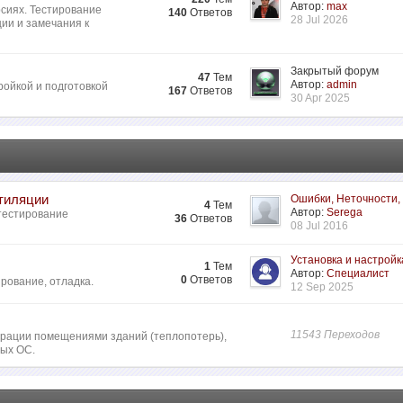
Автор:
max
сиях. Тестирование
140
Ответов
28 Jul 2026
ии и замечания к
Закрытый форум
47
Тем
Автор:
admin
ройкой и подготовкой
167
Ответов
30 Apr 2025
нтиляции
Ошибки, Неточности,
4
Тем
Автор:
Serega
 тестирование
36
Ответов
08 Jul 2016
Установка и настройк
1
Тем
Автор:
Специалист
0
Ответов
рование, отладка.
12 Sep 2025
11543 Переходов
ьтрации помещениями зданий (теплопотерь),
ных ОС.