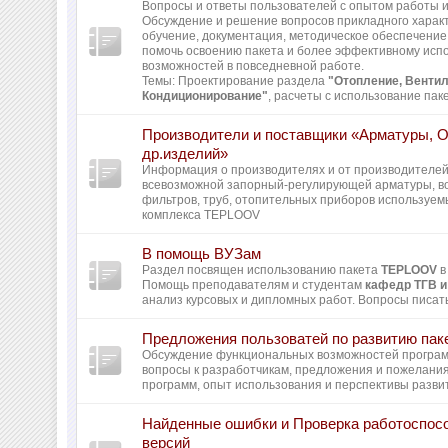
Вопросы и ответы пользователей с опытом работы и 
Обсуждение и решение вопросов прикладного харак
обучение, документация, методическое обеспечение 
помочь освоению пакета и более эффективному исп
возможностей в повседневной работе.
Темы: Проектирование раздела
"Отопление, Вентил
Кондиционирование"
, расчеты с использование пак
Производители и поставщики «Арматуры, 
др.изделий»
Информация о производителях и от производителей
всевозможной запорный-регулирующей арматуры, во
фильтров, труб, отопительных приборов используем
комплекса TEPLOOV
В помощь ВУЗам
Раздел посвящен использованию пакета
TEPLOOV
в
Помощь преподавателям и студентам
кафедр ТГВ и
анализ курсовых и дипломных работ. Вопросы писать
Предложения пользоватей по развитию пак
Обсуждение функциональных возможностей програ
вопросы к разработчикам, предложения и пожелани
программ, опыт использования и перспективы разви
Найденные ошибки и Проверка работоспос
версий