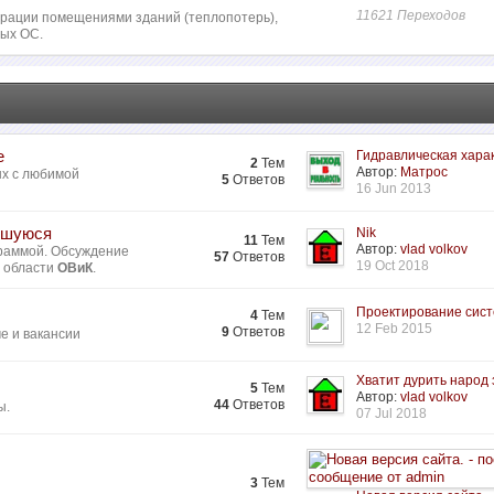
11621 Переходов
ьтрации помещениями зданий (теплопотерь),
ных ОС.
е
Гидравлическая харак
2
Тем
Автор:
Матрос
ых с любимой
5
Ответов
16 Jun 2013
ившуюся
Nik
11
Тем
Автор:
vlad volkov
раммой. Обсуждение
57
Ответов
19 Oct 2018
в области
ОВиК
.
Проектирование систе
4
Тем
12 Feb 2015
9
Ответов
ме и вакансии
Хватит дурить народ з
5
Тем
Автор:
vlad volkov
44
Ответов
ы.
07 Jul 2018
3
Тем