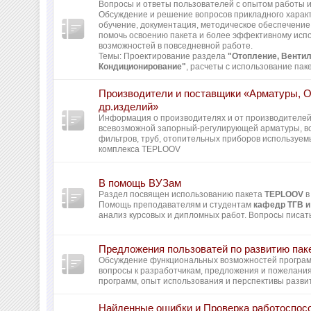
Вопросы и ответы пользователей с опытом работы и 
Обсуждение и решение вопросов прикладного харак
обучение, документация, методическое обеспечение 
помочь освоению пакета и более эффективному исп
возможностей в повседневной работе.
Темы: Проектирование раздела
"Отопление, Вентил
Кондиционирование"
, расчеты с использование пак
Производители и поставщики «Арматуры, 
др.изделий»
Информация о производителях и от производителей
всевозможной запорный-регулирующей арматуры, во
фильтров, труб, отопительных приборов используем
комплекса TEPLOOV
В помощь ВУЗам
Раздел посвящен использованию пакета
TEPLOOV
в
Помощь преподавателям и студентам
кафедр ТГВ и
анализ курсовых и дипломных работ. Вопросы писать
Предложения пользоватей по развитию пак
Обсуждение функциональных возможностей програ
вопросы к разработчикам, предложения и пожелани
программ, опыт использования и перспективы разви
Найденные ошибки и Проверка работоспос