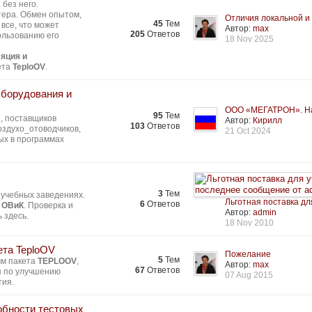
без него.
тера. Обмен опытом,
Отличия локальной и 
45
Тем
все, что может
Автор:
max
205
Ответов
ользованию его
18 Nov 2025
яция и
ета
TeploOV
.
Оборудования и
ООО «МЕГАТРОН». На
95
Тем
, поставщиков
Автор:
Кирилл
103
Ответов
здухо_отоводчиков,
21 Oct 2024
ых в программах
3
Тем
 учебных заведениях.
Льготная поставка для
6
Ответов
 ОВиК
. Проверка и
Автор:
admin
 здесь.
18 Nov 2010
ета TeploOV
Пожелание
5
Тем
мм пакета
TEPLOOV
,
Автор:
max
67
Ответов
я по улучшению
07 Aug 2015
тия.
обности тестовых