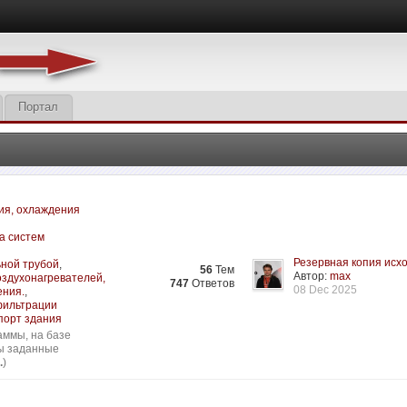
Портал
ия, охлаждения
а систем
Резервная копия исхо
ьной трубой
,
56
Тем
Автор:
max
оздухонагревателей,
747
Ответов
08 Dec 2025
ения.
,
нфильтрации
порт здания
аммы, на базе
сы заданные
.
)