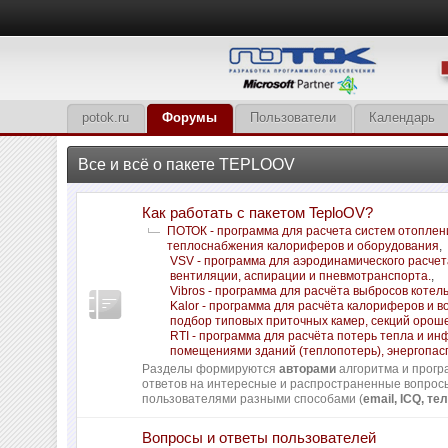
potok.ru
Форумы
Пользователи
Календарь
Все и всё о пакете TEPLOOV
Как работать с пакетом TeploOV?
ПОТОК - программа для расчета систем отоплен
теплоснабжения калориферов и оборудования
,
VSV - программа для аэродинамического расчет
вентиляции, аспирации и пневмотранспорта.
,
Vibros - программа для расчёта выбросов котел
Kalor - программа для расчёта калориферов и в
подбор типовых приточных камер, секций орош
RTI - программа для расчёта потерь тепла и и
помещениями зданий (теплопотерь), энергопас
Разделы формируются
авторами
алгоритма и прогр
ответов на интересные и распространенные вопро
пользователями разными способами (
email, ICQ, тел
Вопросы и ответы пользователей