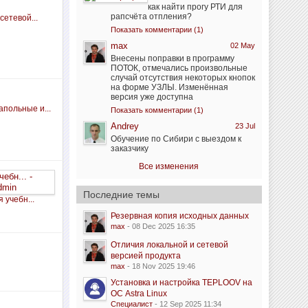
как найти прогу РТИ для
рапсчёта отпления?
сетевой...
Показать комментарии (1)
max
02 May
Внесены поправки в программу
ПОТОК, отмечались произвольные
случай отсутствия некоторых кнопок
на форме УЗЛЫ. Изменённая
версия уже доступна
польные и...
Показать комментарии (1)
Andrey
23 Jul
Обучение по Сибири с выездом к
заказчику
Все изменения
Последние темы
 учебн...
Резервная копия исходных данных
max
- 08 Dec 2025 16:35
Отличия локальной и сетевой
версией продукта
max
- 18 Nov 2025 19:46
Установка и настройка TEPLOOV на
ОС Astra Linux
Специалист
- 12 Sep 2025 11:34