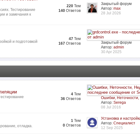
Закрытый форум
220
Тем
Автор:
max
сиях. Тестирование
140
Ответов
28 Jul 2026
ии и замечания к
47
Тем
ройкой и подготовкой
Закрытый форум
167
Ответов
Автор:
admin
30 Apr 2025
нтиляции
4
Тем
 тестирование
Ошибки, Неточности,
36
Ответов
Автор:
Serega
08 Jul 2016
Установка и настройк
1
Тем
Автор:
Специалист
0
Ответов
рование, отладка.
12 Sep 2025