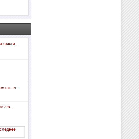
тиристи...
м отопл...
а его...