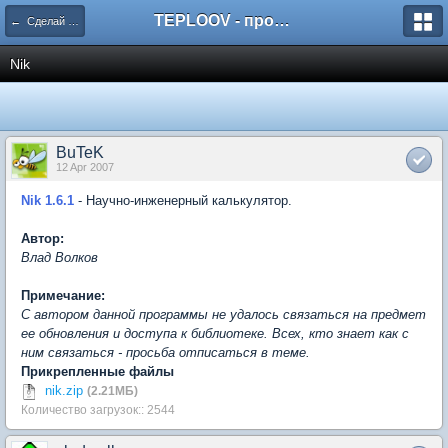
TEPLOOV - программный комплекс для расчёта систем отопления и вентиляции
← Сделай сам или оставь ссылку на понравившуюся
Nik
BuTeK
12 Apr 2007
Nik 1.6.1
- Научно-инженерный калькулятор.
Автор:
Влад Волков
Примечание:
С автором данной программы не удалось связаться на предмет
ее обновления и доступа к библиотеке. Всех, кто знает как с
ним связаться - просьба отписаться в теме.
Прикрепленные файлы
nik.zip
(2.21МБ)
Количество загрузок:: 2544