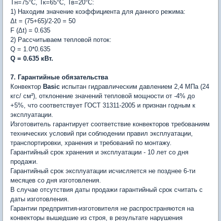
Тн=75°С, Тк=65°С, Тв=20°С:
1) Находим значение коэффициента для данного режима:
Δt = (75+65)/2-20 = 50
F (Δt) = 0.635
2) Рассчитываем тепловой поток:
Q = 1.0*0.635
Q = 0.635 кВт.
7. Гарантийные обязательства
Конвектор
Basic
испытан гидравлическим давлением 2,4 МПа (24
кгс/ см²), отклонение значений тепловой мощности от -4% до
+5%, что соответствует ГОСТ 31311-2005 и признан годным к
эксплуатации.
Изготовитель гарантирует соответствие конвекторов требованиям
технических условий при соблюдении правил эксплуатации,
транспортировки, хранения и требований по монтажу.
Гарантийный срок хранения и эксплуатации - 10 лет со дня
продажи.
Гарантийный срок эксплуатации исчисляется не позднее 6-ти
месяцев со дня изготовления.
В случае отсутствия даты продажи гарантийный срок считать с
даты изготовления.
Гарантии предприятия-изготовителя не распространяются на
конвекторы вышедшие из строя, в результате нарушения