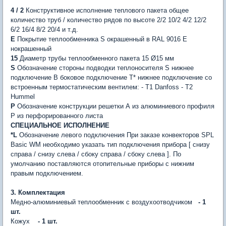
4 / 2
Конструктивное исполнение теплового пакета общее
количество труб / количество рядов по высоте 2/2 10/2 4/2 12/2
6/2 16/4 8/2 20/4 и т.д.
E
Покрытие теплообменника S окрашенный в RAL 9016 E
нокрашенный
15
Диаметр трубы теплообменного пакета 15 Ø15 мм
S
Обозначение стороны подводки теплоносителя S нижнее
подключение B боковое подключение T* нижнее подключение со
встроенным термостатическим вентилем: - T1 Danfoss - T2
Hummel
P
Обозначение конструкции решетки А из алюминиевого профиля
P из перфорированного листа
СПЕЦИАЛЬНОЕ ИСПОЛНЕНИЕ
*L
Обозначение левого подключения При заказе конвекторов SPL
Basic WM необходимо указать тип подключения прибора [ снизу
справа / снизу слева / сбоку справа / сбоку слева ]. По
умолчанию поставляются отопительные приборы с нижним
правым подключением.
3. Комплектация
Медно-алюминиевый теплообменник с воздухоотводчиком
- 1
шт.
Кожух
- 1 шт.