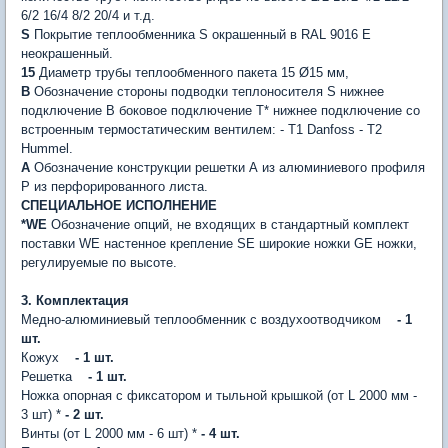
6/2 16/4 8/2 20/4 и т.д.
S
Покрытие теплообменника S окрашенный в RAL 9016 E
неокрашенный.
15
Диаметр трубы теплообменного пакета 15 Ø15 мм,
B
Обозначение стороны подводки теплоносителя S нижнее
подключение B боковое подключение T* нижнее подключение со
встроенным термостатическим вентилем: - T1 Danfoss - T2
Hummel.
A
Обозначение конструкции решетки А из алюминиевого профиля
P из перфорированного листа.
СПЕЦИАЛЬНОЕ ИСПОЛНЕНИЕ
*WE
Обозначение опций, не входящих в стандартный комплект
поставки WE настенное крепление SE широкие ножки GE ножки,
регулируемые по высоте.
3. Комплектация
Медно-алюминиевый теплообменник с воздухоотводчиком
- 1
шт.
Кожух
- 1 шт.
Решетка
- 1 шт.
Ножка опорная с фиксатором и тыльной крышкой (от L 2000 мм -
3 шт) *
- 2 шт.
Винты (от L 2000 мм - 6 шт) *
- 4 шт.