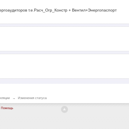
нергоаудиторов т.е.Расч_Огр_Констр + Вентил+Энергопаспорт
иляции
→
Изменения статуса
Помощь