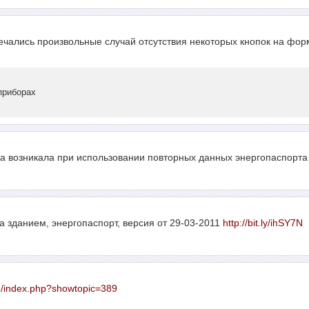
чались произвольные случай отсутствия некоторых кнопок на фо
приборах
а возникала при использовании повторных данных энергопаспорта
а зданием, энергопаспорт, версия от 29-03-2011
http://bit.ly/ihSY7N
ru/index.php?showtopic=389