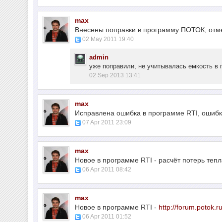
max
Внесены поправки в программу ПОТОК, отме
02 May 2011 19:40
admin
уже поправили, не учитывалась емкость в 
02 Sep 2013 13:41
max
Исправлена ошибка в программе RTI, ошибк
07 Apr 2011 23:09
max
Новое в программе RTI - расчёт потерь тепл
06 Apr 2011 08:42
max
Новое в программе RTI -
http://forum.potok.
06 Apr 2011 01:52