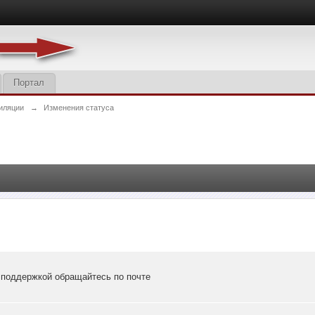
Портал
иляции
→
Изменения статуса
х поддержкой обращайтесь по почте