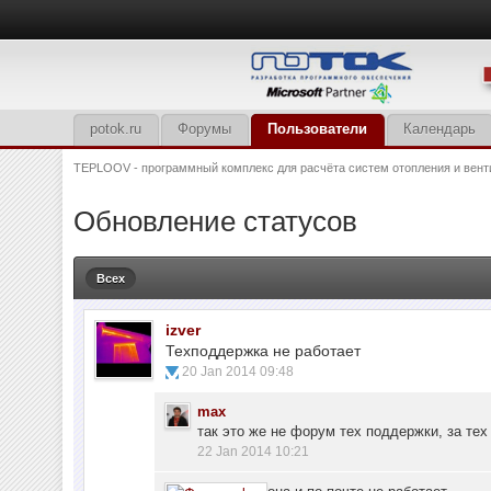
potok.ru
Форумы
Пользователи
Календарь
TEPLOOV - программный комплекс для расчёта систем отопления и вент
Обновление статусов
Всех
izver
Техподдержка не работает
20 Jan 2014 09:48
max
так это же не форум тех поддержки, за те
22 Jan 2014 10:21