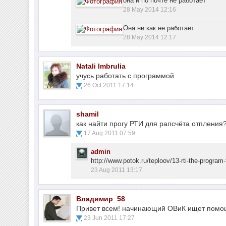
она и по почте не работает
28 May 2014 12:16
Она ни как не работает
28 May 2014 12:17
Natali Imbrulia
учусь работать с программой
26 Oct 2011 17:14
shamil
как найти прогу РТИ для рапсчёта отпления
17 Aug 2011 07:59
admin
http://www.potok.ru/teploov/13-rti-the-program
23 Aug 2011 13:17
Владимир_58
Привет всем! начинающий ОВиК ищет помощ
23 Jun 2011 17:27