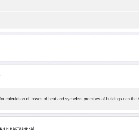
?
-for-calculation-of-losses-of-heat-and-syescbss-premises-of-buildings-ncn-the-
и и наставника!