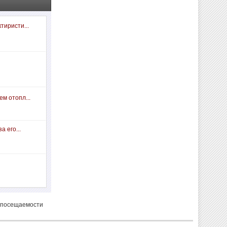
тиристи...
м отопл...
а его...
 посещаемости