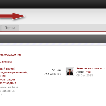
Портал
ия, охлаждения
а систем
Резервная копия исхо
ьной трубой
,
56
Тем
Автор:
max
оздухонагревателей,
747
Ответов
08 Dec 2025
ения.
,
нфильтрации
порт здания
аммы, на базе
сы заданные
.
)