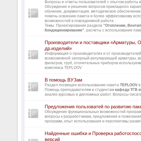
Вопросы и ответы пользователей с опытом работы и 
Обсуждение и решение вопросов прикладного харак
обучение, документация, методическое обеспечение 
помочь освоению пакета и более эффективному исп
возможностей в повседневной работе.
Темы: Проектирование раздела
"Отопление, Вентил
Кондиционирование"
, расчеты с использование пак
Производители и поставщики «Арматуры, 
др.изделий»
Информация о производителях и от производителей
всевозможной запорный-регулирующей арматуры, во
фильтров, труб, отопительных приборов используем
комплекса TEPLOOV
В помощь ВУЗам
Раздел посвящен использованию пакета
TEPLOOV
в
Помощь преподавателям и студентам
кафедр ТГВ и
анализ курсовых и дипломных работ. Вопросы писать
Предложения пользоватей по развитию пак
Обсуждение функциональных возможностей програ
вопросы к разработчикам, предложения и пожелани
программ, опыт использования и перспективы разви
Найденные ошибки и Проверка работоспос
версий