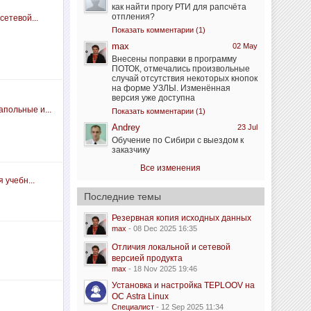
как найти прогу РТИ для рапсчёта
отпления?
сетевой...
Показать комментарии (1)
max
02 May
Внесены поправки в программу
ПОТОК, отмечались произвольные
случай отсутствия некоторых кнопок
на форме УЗЛЫ. Изменённая
версия уже доступна
польные и...
Показать комментарии (1)
Andrey
23 Jul
Обучение по Сибири с выездом к
заказчику
Все изменения
 учебн...
Последние темы
Резервная копия исходных данных
max
- 08 Dec 2025 16:35
Отличия локальной и сетевой
версией продукта
max
- 18 Nov 2025 19:46
Установка и настройка TEPLOOV на
ОС Astra Linux
Специалист
- 12 Sep 2025 11:34