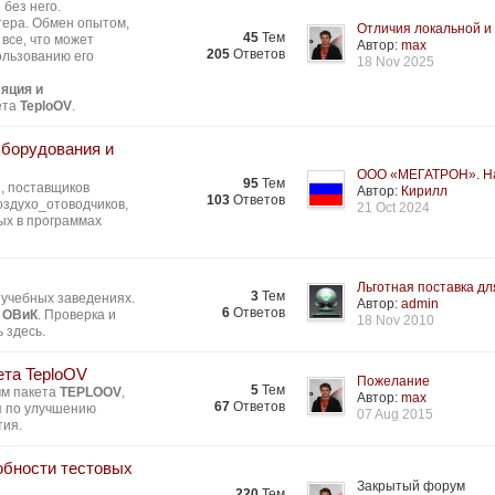
без него.
тера. Обмен опытом,
Отличия локальной и 
45
Тем
все, что может
Автор:
max
205
Ответов
ользованию его
18 Nov 2025
яция и
ета
TeploOV
.
Оборудования и
ООО «МЕГАТРОН». На
95
Тем
, поставщиков
Автор:
Кирилл
103
Ответов
здухо_отоводчиков,
21 Oct 2024
ых в программах
Льготная поставка для
3
Тем
 учебных заведениях.
Автор:
admin
6
Ответов
 ОВиК
. Проверка и
18 Nov 2010
 здесь.
ета TeploOV
Пожелание
5
Тем
мм пакета
TEPLOOV
,
Автор:
max
67
Ответов
я по улучшению
07 Aug 2015
тия.
обности тестовых
Закрытый форум
220
Тем