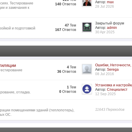
Автор:
max
сиях. Тестирование
140
Ответов
28 Jul 2026
ии и замечания к
Закрытый форум
47
Тем
Автор:
admin
ройкой и подготовкой
167
Ответов
30 Apr 2025
нтиляции
Ошибки, Неточности,
4
Тем
Автор:
Serega
 тестирование
36
Ответов
08 Jul 2016
Установка и настройк
1
Тем
Автор:
Специалист
0
Ответов
рование, отладка.
12 Sep 2025
11643 Переходов
ьтрации помещениями зданий (теплопотерь),
ных ОС.