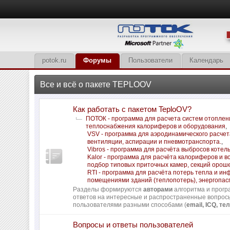
potok.ru
Форумы
Пользователи
Календарь
Все и всё о пакете TEPLOOV
Как работать с пакетом TeploOV?
ПОТОК - программа для расчета систем отоплен
теплоснабжения калориферов и оборудования
,
VSV - программа для аэродинамического расчет
вентиляции, аспирации и пневмотранспорта.
,
Vibros - программа для расчёта выбросов котел
Kalor - программа для расчёта калориферов и в
подбор типовых приточных камер, секций орош
RTI - программа для расчёта потерь тепла и и
помещениями зданий (теплопотерь), энергопас
Разделы формируются
авторами
алгоритма и прогр
ответов на интересные и распространенные вопро
пользователями разными способами (
email, ICQ, тел
Вопросы и ответы пользователей