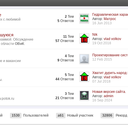
е
Гидравлическая харак
2
Тем
Автор:
Матрос
ых с любимой
5
Ответов
16 Jun 2013
ившуюся
Nik
11
Тем
Автор:
vlad volkov
раммой. Обсуждение
57
Ответов
19 Oct 2018
в области
ОВиК
.
Проектирование систе
4
Тем
12 Feb 2015
9
Ответов
ме и вакансии
Хватит дурить народ з
5
Тем
Автор:
vlad volkov
44
Ответов
ы.
07 Jul 2018
Новая версия сайта.
3
Тем
Автор:
admin
21
Ответов
.potok.ru
16 Sep 2024
ий
1530
Пользователей
a61
Новый участник
32806
Рекорд