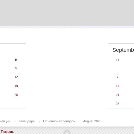
Septemb
В
П
5
12
7
19
14
26
21
28
иляции
→
Календарь
→
Основной календарь
→
August 2026
Помощь