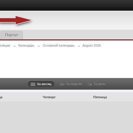
Портал
иляции
→
Календарь
→
Основной календарь
→
August 2026
За месяц
За неделю
За день
да
Четверг
Пятница