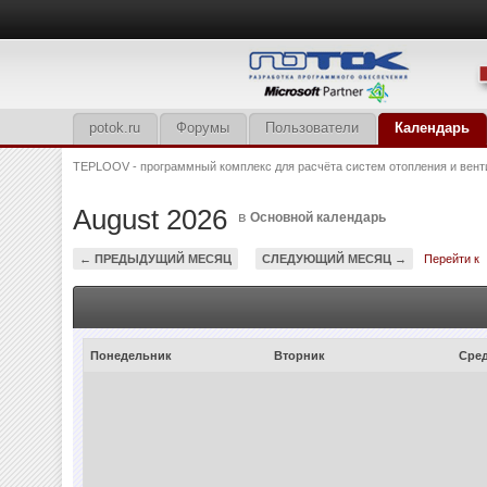
potok.ru
Форумы
Пользователи
Календарь
TEPLOOV - программный комплекс для расчёта систем отопления и вент
August 2026
в
Основной календарь
← ПРЕДЫДУЩИЙ МЕСЯЦ
СЛЕДУЮЩИЙ МЕСЯЦ →
Перейти к
Понедельник
Вторник
Сре