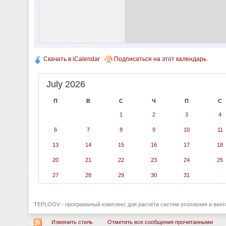
Скачать в iCalendar
Подписаться на этот календарь.
July 2026
П
В
С
Ч
П
С
1
2
3
4
6
7
8
9
10
11
13
14
15
16
17
18
20
21
22
23
24
25
27
28
29
30
31
TEPLOOV - программный комплекс для расчёта систем отопления и вент
Изменить стиль
Отметить все сообщения прочитанными