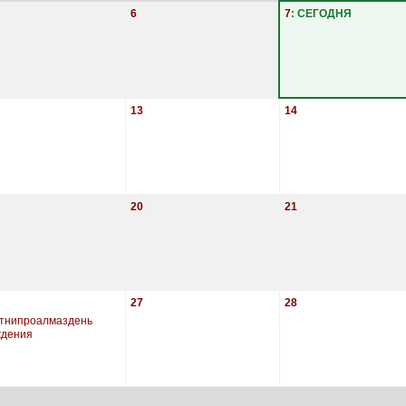
6
7
: СЕГОДНЯ
13
14
20
21
27
28
тнипроалмаздень
ждения