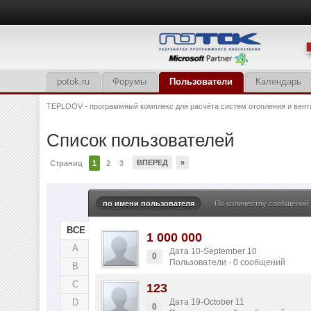
potok.ru
Форумы
Пользователи
Календарь
TEPLOOV - программный комплекс для расчёта систем отопления и вент
Список пользователей
ВПЕРЕД
»
Страниц
1
2
3
по имени пользователя
По количеству сообщений
ВСЕ
1 000 000
A
Дата 10-September 10
0
Пользователи · 0 сообщений
B
C
123
D
Дата 19-October 11
0