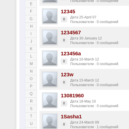
Пользователи · 0 сообщений
E
12345
F
Дата 25-April 07
G
0
Пользователи · 0 сообщений
H
1234567
I
Дата 30-January 12
0
J
Пользователи · 0 сообщений
K
123456a
L
Дата 10-March 12
0
M
Пользователи · 0 сообщений
N
123w
O
Дата 15-March 12
0
Пользователи · 0 сообщений
P
Q
13081960
R
Дата 18-May 10
0
Пользователи · 0 сообщений
S
1Sasha1
T
Дата 24-March 09
U
0
Пользователи · 1 сообщений