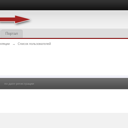
Портал
иляции
→
Список пользователей
по дате регистрации