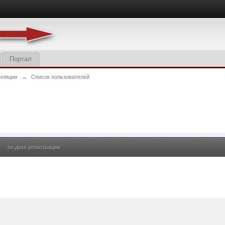
Портал
иляции
→
Список пользователей
по дате регистрации