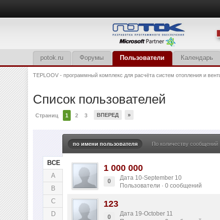
potok.ru
Форумы
Пользователи
Календарь
TEPLOOV - программный комплекс для расчёта систем отопления и вент
Список пользователей
ВПЕРЕД
»
Страниц
1
2
3
по имени пользователя
По количеству сообщений
ВСЕ
1 000 000
A
Дата 10-September 10
0
Пользователи · 0 сообщений
B
C
123
D
Дата 19-October 11
0