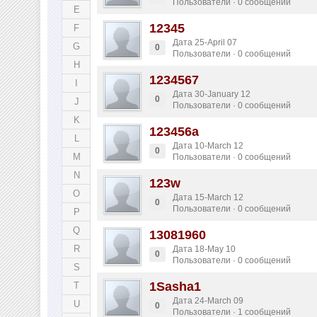
Пользователи · 0 сообщений
E
12345
F
Дата 25-April 07
G
0
Пользователи · 0 сообщений
H
1234567
I
Дата 30-January 12
0
J
Пользователи · 0 сообщений
K
123456a
L
Дата 10-March 12
0
M
Пользователи · 0 сообщений
N
123w
O
Дата 15-March 12
0
Пользователи · 0 сообщений
P
Q
13081960
R
Дата 18-May 10
0
Пользователи · 0 сообщений
S
1Sasha1
T
Дата 24-March 09
U
0
Пользователи · 1 сообщений