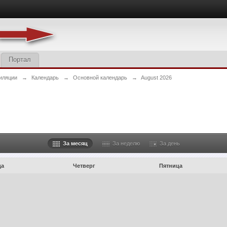
Портал
иляции
→
Календарь
→
Основной календарь
→
August 2026
За месяц
За неделю
За день
да
Четверг
Пятница