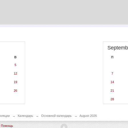
Septemb
В
П
5
12
7
19
14
26
21
28
иляции
→
Календарь
→
Основной календарь
→
August 2026
Помощь