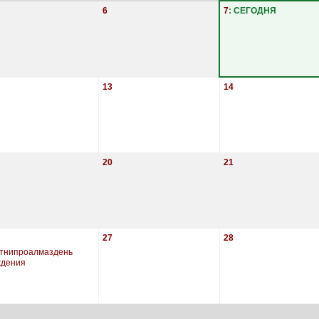
6
7
: СЕГОДНЯ
13
14
20
21
27
28
тнипроалмаздень
ждения