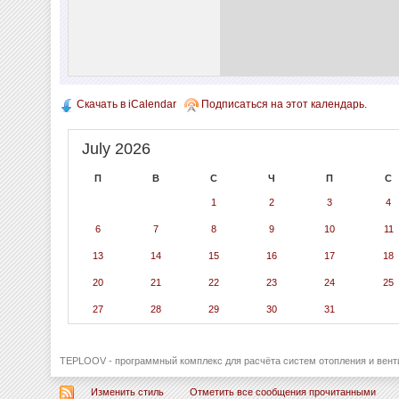
Скачать в iCalendar
Подписаться на этот календарь.
July 2026
П
В
С
Ч
П
С
1
2
3
4
6
7
8
9
10
11
13
14
15
16
17
18
20
21
22
23
24
25
27
28
29
30
31
TEPLOOV - программный комплекс для расчёта систем отопления и вент
Изменить стиль
Отметить все сообщения прочитанными