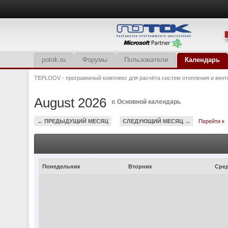
potok.ru
Форумы
Пользователи
Календарь
TEPLOOV - программный комплекс для расчёта систем отопления и вент
August 2026
в
Основной календарь
← ПРЕДЫДУЩИЙ МЕСЯЦ
СЛЕДУЮЩИЙ МЕСЯЦ →
Перейти к
Понедельник
Вторник
Сре