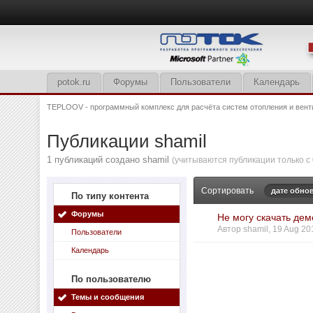
potok.ru
Форумы
Пользователи
Календарь
TEPLOOV - программный комплекс для расчёта систем отопления и вент
Публикации shamil
1 публикаций создано shamil
(учитываются публикации только с 
Сортировать
дате обно
По типу контента
Форумы
Не могу скачать де
Автор
shamil
, 19 Aug 20
Пользователи
Календарь
По пользователю
Темы и сообщения