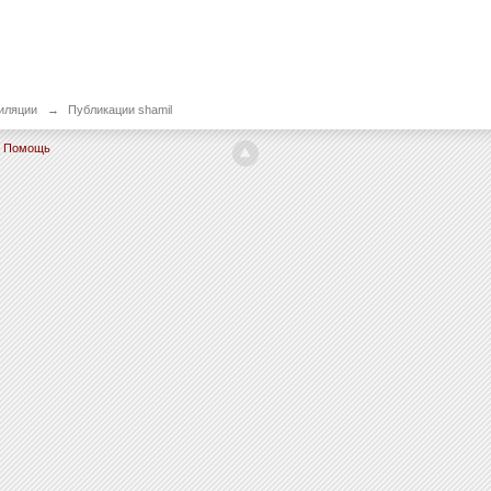
иляции
→
Публикации shamil
Помощь