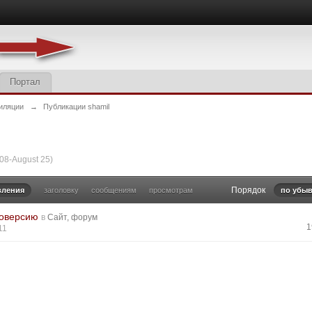
Портал
иляции
→
Публикации shamil
08-August 25)
Порядок
вления
заголовку
сообщениям
просмотрам
по убыв
моверсию
в
Сайт, форум
1
11