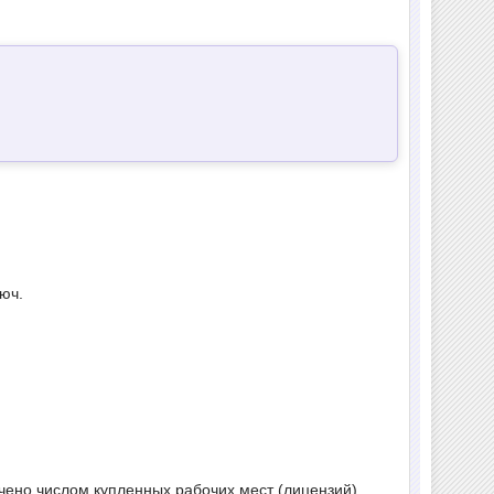
юч.
чено числом купленных рабочих мест (лицензий).