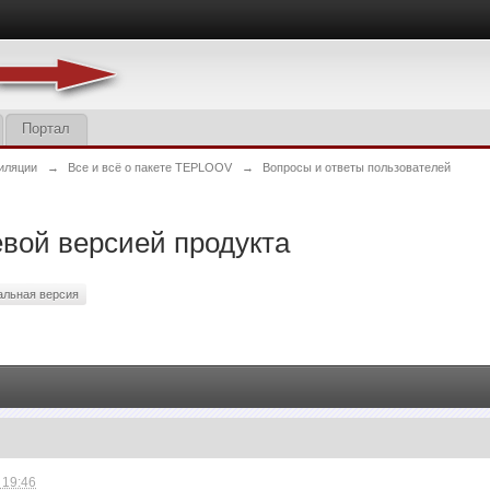
Портал
иляции
→
Все и всё о пакете TEPLOOV
→
Вопросы и ответы пользователей
евой версией продукта
альная версия
 19:46