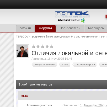
potok.ru
Форумы
Пользователи
Календарь
TEPLOOV - программный комплекс для расчёта систем отопления и вент
Отличия локальной и сет
Автор
max
,
18 Nov 2025 19:46
лицензирование
ключ
сетевая версия
лок
В этой теме нет ответов
max
Активный участник
Отправлено
18 November 2025 -