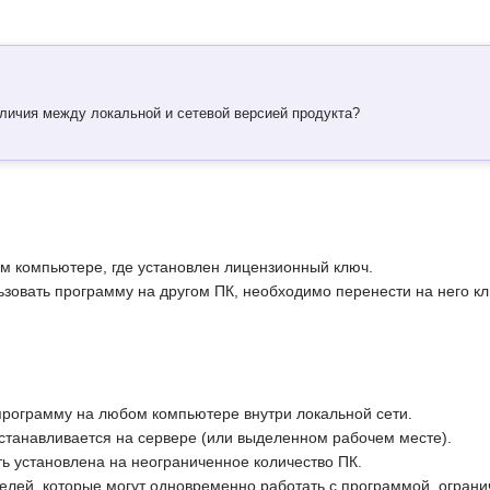
тличия между локальной и сетевой версией продукта?
ом компьютере, где установлен лицензионный ключ.
ьзовать программу на другом ПК, необходимо перенести на него кл
программу на любом компьютере внутри локальной сети.
станавливается на сервере (или выделенном рабочем месте).
ь установлена на неограниченное количество ПК.
елей, которые могут одновременно работать с программой, ограни