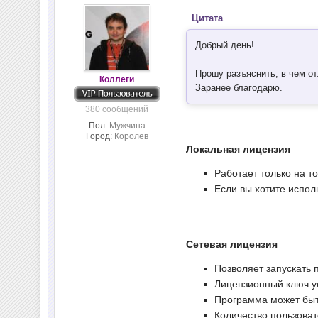
Цитата
Добрый день!
Прошу разъяснить, в чем о
Коллеги
Заранее благодарю.
380 сообщений
Пол:
Мужчина
Город:
Королев
Локальная лицензия
Работает только на т
Если вы хотите испол
Сетевая лицензия
Позволяет запускать 
Лицензионный ключ у
Программа может быт
Количество пользоват