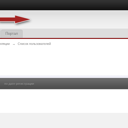
Портал
иляции
→
Список пользователей
по дате регистрации