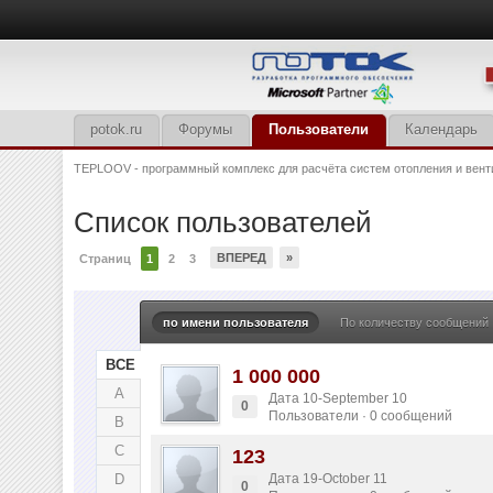
potok.ru
Форумы
Пользователи
Календарь
TEPLOOV - программный комплекс для расчёта систем отопления и вент
Список пользователей
ВПЕРЕД
»
Страниц
1
2
3
по имени пользователя
По количеству сообщений
ВСЕ
1 000 000
A
Дата 10-September 10
0
Пользователи · 0 сообщений
B
C
123
D
Дата 19-October 11
0