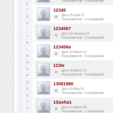
Пользователи · 0 сообщений
E
12345
F
Дата 25-April 07
G
0
Пользователи · 0 сообщений
H
1234567
I
Дата 30-January 12
0
J
Пользователи · 0 сообщений
K
123456a
L
Дата 10-March 12
0
M
Пользователи · 0 сообщений
N
123w
O
Дата 15-March 12
0
Пользователи · 0 сообщений
P
Q
13081960
R
Дата 18-May 10
0
Пользователи · 0 сообщений
S
1Sasha1
T
Дата 24-March 09
U
0
Пользователи · 1 сообщений