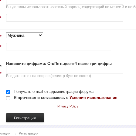
*
Вы должны использовать сложный пароль, содержащий не менее 3 и не б
*
*
*
Напишите цифрами: СтоПятьдесят4 всего три цифры
и
*
Введите ответ на вопрос (регистр букв не важен)
Получать e-mail от администрации форума
Я прочитал и соглашаюсь с
Условия использования
Privacy Policy
иляции
→
Регистрация