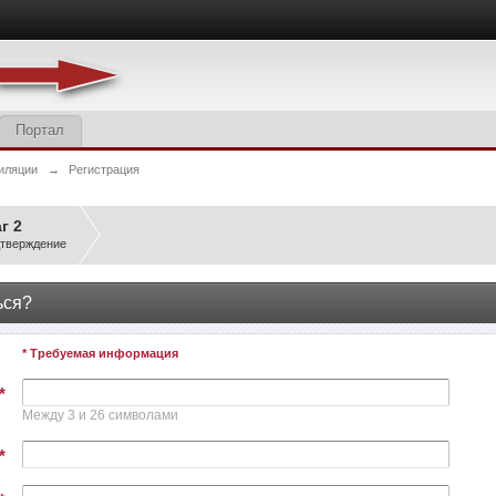
Портал
иляции
→
Регистрация
г 2
тверждение
ься?
* Требуемая информация
*
Между 3 и 26 символами
*