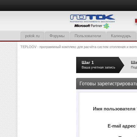
potok.ru
Форумы
Пользователи
Календарь
TEPLOOV - программный комплекс для расчёта систем отопления и вент
Шаг 1
Ша
Ваша учетная запись
Под
Готовы зарегистрироват
Имя пользователя
E-mail адрес