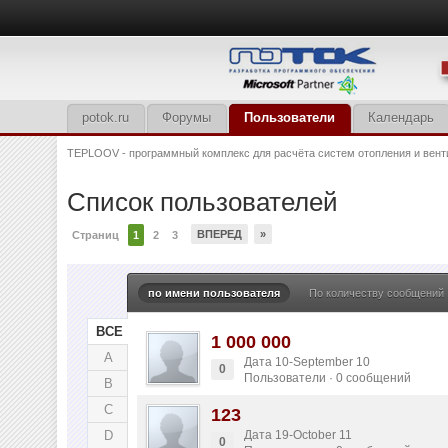
potok.ru
Форумы
Пользователи
Календарь
TEPLOOV - программный комплекс для расчёта систем отопления и вент
Список пользователей
ВПЕРЕД
»
Страниц
1
2
3
по имени пользователя
По количеству сообщений
ВСЕ
1 000 000
A
Дата 10-September 10
0
Пользователи · 0 сообщений
B
C
123
D
Дата 19-October 11
0