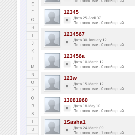
Пользователи · 0 сообщений
E
12345
F
Дата 25-April 07
G
0
Пользователи · 0 сообщений
H
1234567
I
Дата 30-January 12
0
J
Пользователи · 0 сообщений
K
123456a
L
Дата 10-March 12
0
M
Пользователи · 0 сообщений
N
123w
O
Дата 15-March 12
0
Пользователи · 0 сообщений
P
Q
13081960
R
Дата 18-May 10
0
Пользователи · 0 сообщений
S
1Sasha1
T
Дата 24-March 09
U
0
Пользователи · 1 сообщений