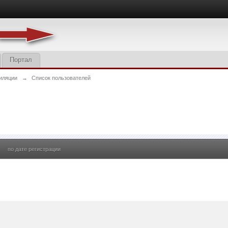
Портал
иляции
→
Список пользователей
по дате регистрации