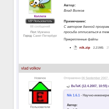
Автор:
Влад Волков
Коллеги
Примечание:
С автором данной программ
88 сообщений
просьба отписаться в тем
Пол:
Мужчина
Город:
Санкт-Петербург
Прикрепленные файлы
nik.zip
2.21МБ
2
vlad volkov
Новичок
Отправлено
06 September 2007 
BuTeK (12.4.2007, 10:55)
Nik 1.6.1
- Научно-инженерн
Автор:
Пользователи