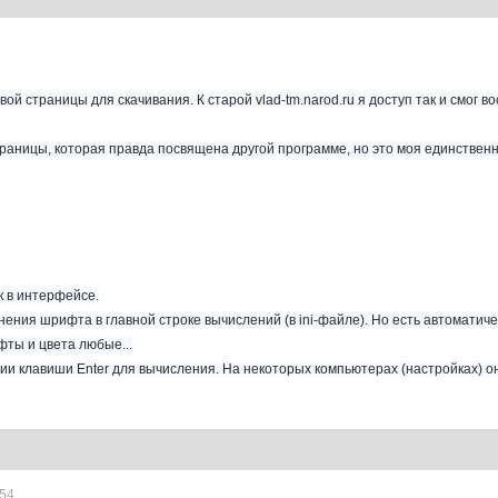
ой страницы для скачивания. К старой vlad-tm.narod.ru я доступ так и смог в
траницы, которая правда посвящена другой программе, но это моя единственн
к в интерфейсе.
ения шрифта в главной строке вычислений (в ini-файле). Но есть автоматич
фты и цвета любые...
ии клавиши Enter для вычисления. На некоторых компьютерах (настройках) о
:54