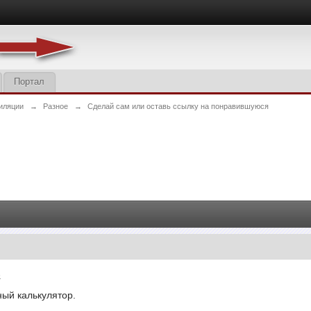
Портал
иляции
→
Разное
→
Сделай сам или оставь ссылку на понравившуюся
5
ый калькулятор.