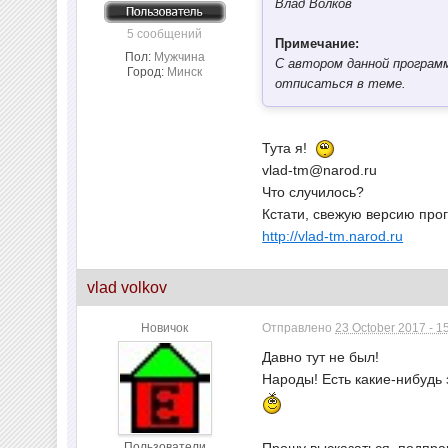
Влад Волков
5 сообщений
Примечание:
Пол:
Мужчина
С автором данной программ
Город:
Минск
отписаться в теме.
Тута я!
vlad-tm@narod.ru
Что случилось?
Кстати, свежую версию прог
http://vlad-tm.narod.ru
vlad volkov
Новичок
Отправлено
23 October 2017 - 1
Давно тут не был!
Народы! Есть какие-нибудь
Прошу высказаться, подправ
Пользователи