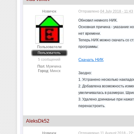
Новичок
Отправлено
04 July 2018 - 11:43
Обновил немного НИК.
Основная причина - указание нов
нет времени.
Теперь НИК можно скачать со с
программы:
Пользователи
Скачать НИК
5 сообщений
Пол:
Мужчина
Город:
Минск
Заодно:
1. Устранено несколько накладо
2. Добавлена возможность измен
увеличивалась в размерах. Шри
3. Удалено дзинканье при нажат
перенастроить.
AleksDk52
Новичок
Отправлено
11 August 2018 - 22