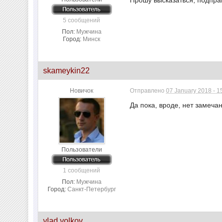
5 сообщений
Пол:
Мужчина
Город:
Минск
skameykin22
Новичок
Отправлено
07 January 2018 - 1
Да пока, вроде, нет замеча
Пользователи
1 сообщений
Пол:
Мужчина
Город:
Санкт-Петербург
vlad volkov