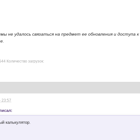
ы не удалось связаться на предмет ее обновления и доступа к б
е.
544 Количество загрузок:
- 23:57
 писал:
ый калькулятор.