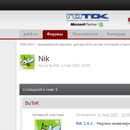
potok.ru
Форумы
Пользователи
Календарь
TEPLOOV - программный комплекс для расчёта систем отопления и вент
Nik
Автор
BuTeK
,
12 Apr 2007 10:55
Сообщений в теме: 6
BuTeK
Активный участник
Отправлено
12 April 2007 - 10:5
Nik 1.6.1
- Научно-инженерн