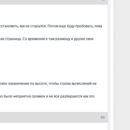
осстановить, как не старался. Потом еще буду пробовать, пока
ая страница. Со временем я там размещу и другие свои
еское ограничение по высоте, чтобы строка вычислений не
но было неприятно громкое и не все разбираются как это
#6