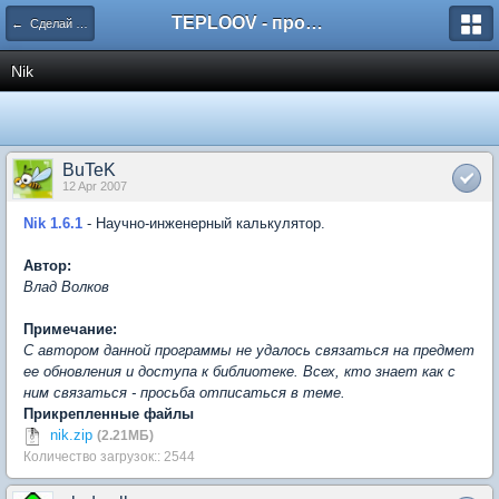
TEPLOOV - программный комплекс для расчёта систем отопления и вентиляции
← Сделай сам или оставь ссылку на понравившуюся
Nik
BuTeK
12 Apr 2007
Nik 1.6.1
- Научно-инженерный калькулятор.
Автор:
Влад Волков
Примечание:
С автором данной программы не удалось связаться на предмет
ее обновления и доступа к библиотеке. Всех, кто знает как с
ним связаться - просьба отписаться в теме.
Прикрепленные файлы
nik.zip
(2.21МБ)
Количество загрузок:: 2544