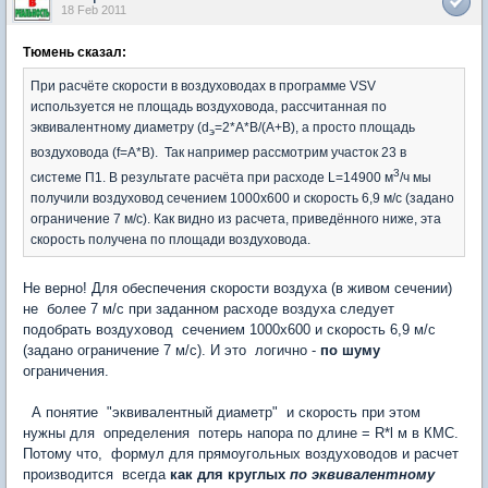
18 Feb 2011
Тюмень сказал:
При расчёте скорости в воздуховодах в программе VSV
используется не площадь воздуховода, рассчитанная по
эквивалентному диаметру (d
=2*A*B/(A+B), а просто площадь
э
воздуховода (f=A*B). Так например рассмотрим участок 23 в
3
системе П1. В результате расчёта при расходе L=14900 м
/ч мы
получили воздуховод сечением 1000х600 и скорость 6,9 м/с (задано
ограничение 7 м/с). Как видно из расчета, приведённого ниже, эта
скорость получена по площади воздуховода.
Не верно! Для обеспечения скорости воздуха (в живом сечении)
не более 7 м/с при заданном расходе воздуха следует
подобрать воздуховод сечением 1000х600 и скорость 6,9 м/с
(задано ограничение 7 м/с). И это логично -
по шуму
ограничения.
А понятие "эквивалентный диаметр" и скорость при этом
нужны для определения потерь напора по длине = R*l м в КМС.
Потому что, формул для прямоугольных воздуховодов и расчет
производится всегда
как для круглых
по эквивалентному