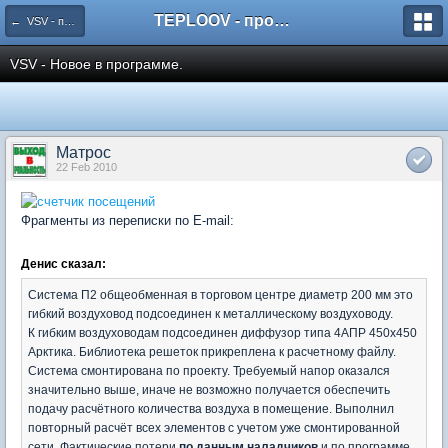
TEPLOOV - программный комплекс для расчёта систем отопления и вентиляции
← VSV - программа для аэродинамического расчета систем вентиляции, аспирации и пневмотранспорта.
VSV - Новое в программе.
Матрос
22 Feb 2010
Фрагменты из переписки по E-mail:
Денис сказал:
Система П2 общеобменная в торговом центре диаметр 200 мм это
гибкий воздуховод подсоединен к металлическому воздуховоду.
К гибким воздуховодам подсоединен диффузор типа 4АПР 450х450
Арктика. Библиотека решеток прикреплена к расчетному файлу.
Система смонтирована по проекту. Требуемый напор оказался
значительно выше, иначе не возможно получается обеспечить
подачу расчётного количества воздуха в помещение. Выполнил
повторный расчёт всех элементов с учетом уже смонтированной
сети. Фактические потери
по данным наладчиков
и по программе