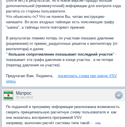
(почти нет) в результатах, но в новой версии гораздо больше
дополнительной (промежуточной) информации для контроля хода
расчёта со стороны пользователя.
Что объяснять-то? Что не поняли Вы, читаю инструкцию-
напишите. Во всех входных таблицах есть поясняющие графу
"шапка", а таблицы почти повторяют прежние.
В результатах помимо потерь по участкам показано давление
(разряжение) от приемо_раздаточных решеток к вентилятору (от
вентилятора) и далее.
"
большое сопротивление показывает последний участок
" -
показывает эта графа давление в конце участка , а не потери
(перепад давления на участке).
Предлагаю Вам, Людмила,
посмотреть слова про новую VSV
здесь
Матрос
18 Jan 2012
По поданной в программу информации реализована возможность
сверить принципиальную расчетную схему пользователя и как
она оказалась воспринята программой VSV.
например, выполнен расчёт системы типа такой -