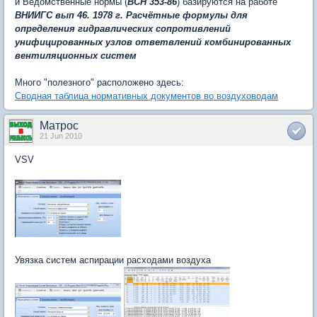
и Ведомственные нормы (
ВСН 353-86
) базируются на работе
ВНИИГС вып 46. 1978 г. Расчётные формулы для
определения гидравлических сопротивлений
унифицированных узлов ответвлений комбинированных
вентиляционных систем
Много "полезного" расположено здесь:
Сводная таблица нормативных документов во воздуховодам
Матрос
21 Jun 2010
VSV
Увязка систем аспирации расходами воздуха