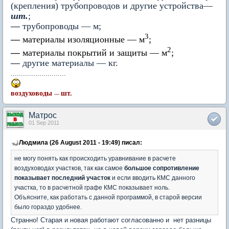
(крепления) трубопроводов и другие устройства—
шт.
;
—
трубопроводы — м;
3
—
материалы изоляционные — м
;
2
—
материалы покрытий и защиты — м
;
—
другие материалы — кг.
...........................
воздуховоды
шт.
—
Матрос
01 Sep 2011
Людмила (26 August 2011 - 19:49) писал:
не могу понять как происходить уравнивание в расчете
воздуховодах участков, так как самое
большое сопротивление
показывает последний участок
и если вводить КМС данного
участка, то в расчетной графе КМС показывает ноль.
Объясните, как работать с данной программой, в старой версии
было гораздо удобнее.
Странно! Старая и новая работают согласованно и нет разницы