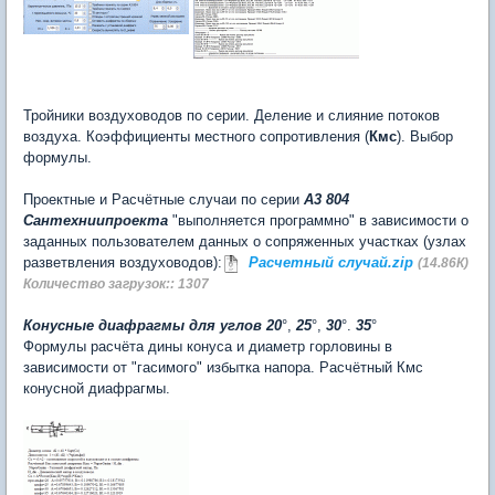
Тройники воздуховодов по серии. Деление и слияние потоков
воздуха. Коэффициенты местного сопротивления (
Кмс
). Выбор
формулы.
Проектные и Расчётные случаи по серии
А3 804
Сантехниипроекта
"выполняется программно" в зависимости о
заданных пользователем данных о сопряженных участках (узлах
разветвления воздуховодов):
Расчетный случай.zip
(14.86К)
Количество загрузок:: 1307
Конусные диафрагмы для углов 20
°,
25
°,
30
°.
35
°
Формулы расчёта дины конуса и диаметр горловины в
зависимости от "гасимого" избытка напора. Расчётный Кмс
конусной диафрагмы.