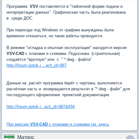
Программа
VSV
поставляется в "табличной форме подачи и
интерпретации данных". Графическая часть была реализована
в среде ДОС.
При переходе под Windows от графики вынуждены были
временно отказаться, но такая работы проводится.
В режиме "отладка и опытная эксплуатация" находится версия
VSV-CAD
с планами и схемами. Подоснова (строительная)
создаётся "вручную" или с " *.dwg - файла"
http://forum.potok.r....ach_id=987
Данные на расчёт программа берёт с чертежа, выполняется
расчётная часть и возвращается результат в "*.dwg - файл" для
последующего оформления проектной документации.
http://forum.potok.r...ach_id=987&#34;
Про версию
VSV-CAD
с планами и схемами см. здесь
Матрос