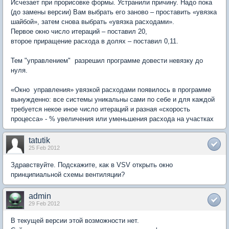
Исчезает при прорисовке формы. Устранили причину. Надо пока
(до замены версии) Вам выбрать его заново – проставить «увязка
шайбой», затем снова выбрать «увязка расходами».
Первое окно число итераций – поставил 20,
второе приращение расхода в долях – поставил 0,11.
Тем "управлением" разрешил программе довести невязку до
нуля.
«Окно управления» увязкой расходами появилось в программе
вынужденно: все системы уникальны сами по себе и для каждой
требуется некое иное число итераций и разная «скорость
процесса» - % увеличения или уменьшения расхода на участках
tatutik
25 Feb 2012
Здравствуйте. Подскажите, как в VSV открыть окно
принципиальной схемы вентиляции?
admin
29 Feb 2012
В текущей версии этой возможности нет.