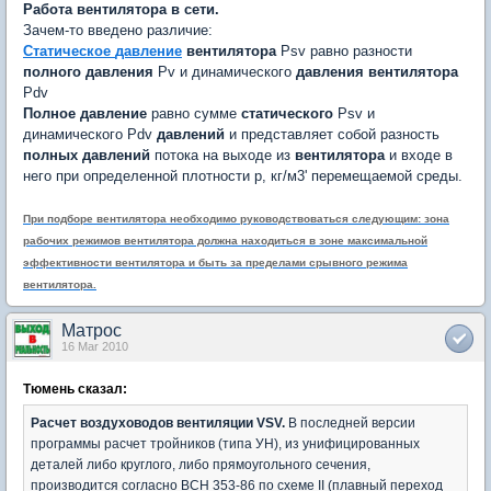
Работа вентилятора в сети.
Зачем-то введено различие:
Статическое
давление
вентилятора
Psv равно разности
полного
давления
Pv и динамического
давления
вентилятора
Pdv
Полное
давление
равно сумме
статического
Psv и
динамического Pdv
давлений
и представляет собой разность
полных
давлений
потока на выходе из
вентилятора
и входе в
него при определенной плотности р, кг/м3' перемещаемой среды.
При подборе вентилятора необходимо руководствоваться следующим: зона
рабочих режимов вентилятора должна находиться в зоне максимальной
эффективности вентилятора и быть за пределами срывного режима
вентилятора.
Матрос
16 Mar 2010
Тюмень сказал:
Расчет воздуховодов вентиляции
VSV
.
В последней версии
программы расчет тройников (типа УН), из унифицированных
деталей либо круглого, либо прямоугольного сечения,
производится согласно ВСН 353-86 по схеме II (плавный переход