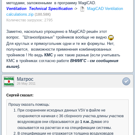
методами, заложенными в программу MagiCAD.
Ventilation Technical Specification
->
MagiCAD Ventilation
calculations.zip
(180.58К)
Количество загрузок:: 2795
Заметно, насколько упрощенно в MagiCAD решён этот
вопрос. "Штанообразных" тройников вообще не видно.
Для круглых и прямоугольник одни и те же формулы. Нет,
получается, возможности применения комбинированных
тройников ! Но ведь
КМС
у них такие разные (если учитывать
КМС в тройниках согласно работе
ВНИИГС - см сообщения
выше).
Матрос
26 May 2011
Сергей сказал:
Прошу оказать помощь:
При сохранении исходных данных VSV в файле не
сохраняются начиная с 36 сборнного участка длины участков
воздуховодов они сбрасываются до
1 п.м.
Думаю это
сказывается на расчетах и на спецификации системы.
В спецификации не отражается толщина воздуховодов