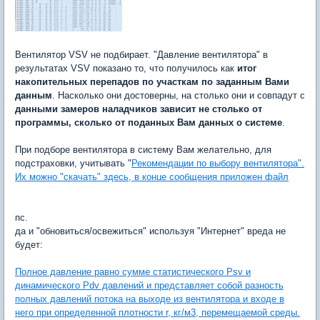
Вентилятор VSV не подбирает. "Давление вентилятора" в
результатах VSV показано то, что получилось как
итог
накопительных перепадов по участкам по заданным Вами
данным
. Насколько они достоверны, на столько они и совпадут с
данными замеров наладчиков зависит не столько от
программы, сколько от поданных Вам данных о системе
.
При подборе вентилятора в систему Вам желательно, для
подстраховки, учитывать "
Рекомендации по выбору вентилятора".
Их можно "скачать" здесь, в конце сообщения приложен файл
пс.
да и "обновиться/освежиться" используя "Интернет" вреда не
будет:
Полное давление равно сумме статистического Psv и
динамического Pdv давлений и представляет собой разность
полных давлений потока на выходе из вентилятора и входе в
него при определенной плотности r, кг/м3, перемещаемой среды.