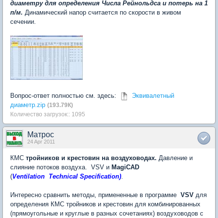
диаметру для определения Числа Рейнольдса и потерь на 1
п/м.
Динамический напор считается по скорости в живом
сечении.
Вопрос-ответ полностью см. здесь:
Эквивалетный
диаметр.zip
(193.79К)
Количество загрузок:: 1095
Матрос
24 Apr 2011
КМС
тройников и крестовин на воздуховодах.
Давление и
слияние потоков воздуха. VSV и
MagiCAD
(
Ventilation Technical Specification)
.
Интересно сравнить методы, примененные в программе
VSV
для
определения КМС тройников и крестовин для комбинированных
(прямоугольные и круглые в разных сочетаниях) воздуховодов с