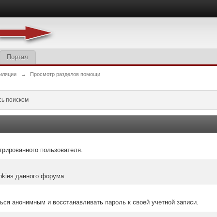
Портал
иляции
→
Просмотр разделов помощи
сь поиском
трированного пользователя.
okies данного форума.
ться анонимным и восстанавливать пароль к своей учетной записи.