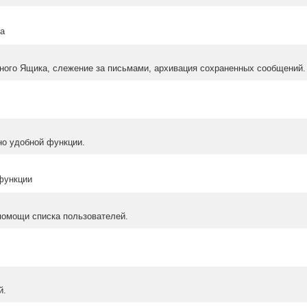
ма
ного Ящика, слежение за письмами, архивация сохраненных сообщений.
но удобной функции.
 функции
помощи списка пользователей.
й.