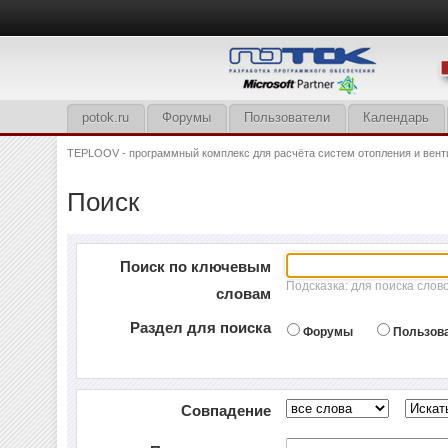
potok.ru
Форумы
Пользователи
Календарь
TEPLOOV - программный комплекс для расчёта систем отопления и вент
Поиск
Поиск по ключевым
Подсказка: для поиска слов
словам
Раздел для поиска
Форумы
Пользов
Совпадение