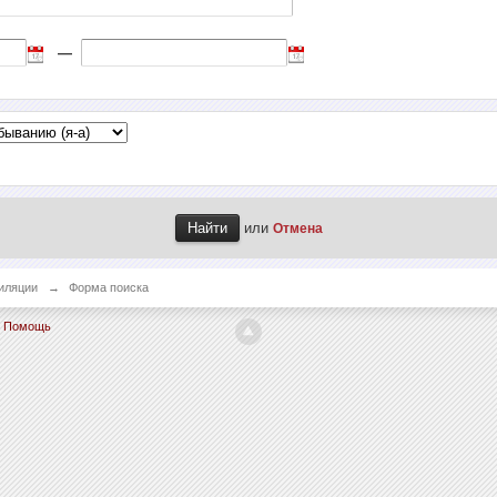
—
или
Отмена
иляции
→
Форма поиска
Помощь