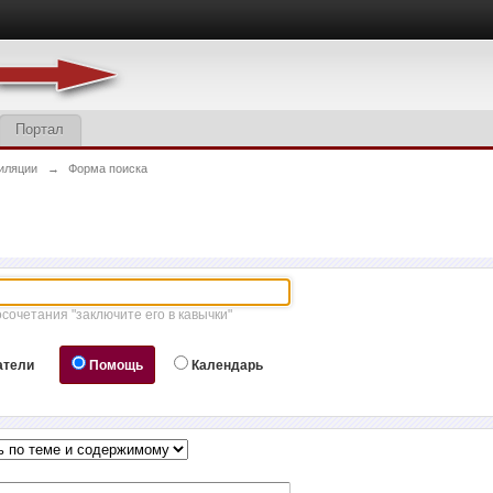
Портал
иляции
→
Форма поиска
осочетания "заключите его в кавычки"
атели
Помощь
Календарь