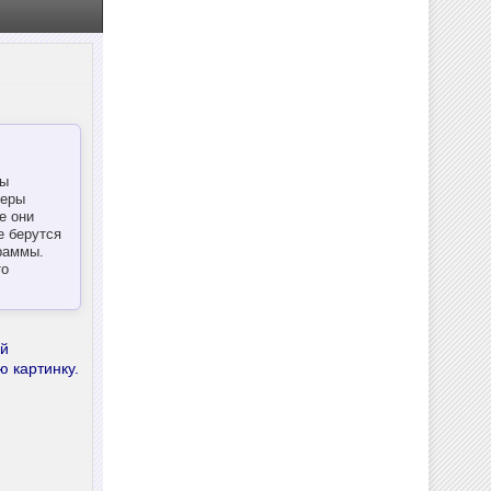
ры
меры
е они
е берутся
раммы.
то
ий
ю картинку.