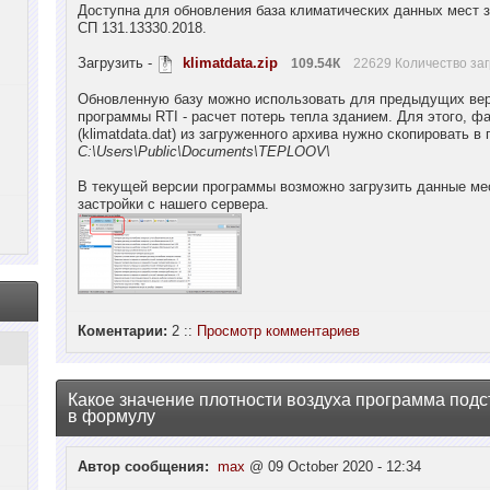
Доступна для обновления база климатических данных мест з
СП 131.13330.2018.
Загрузить -
klimatdata.zip
109.54К
22629 Количество заг
Обновленную базу можно использовать для предыдущих ве
программы RTI - расчет потерь тепла зданием. Для этого, ф
(klimatdata.dat) из загруженного архива нужно скопировать в 
C:\Users\Public\Documents\TEPLOOV\
В текущей версии программы возможно загрузить данные ме
застройки с нашего сервера.
Коментарии:
2 ::
Просмотр комментариев
Какое значение плотности воздуха программа подс
в формулу
Автор сообщения:
max
@ 09 October 2020 - 12:34