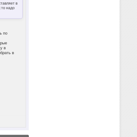
ставляет в
 то надо
ь по
орые
у в
брать в