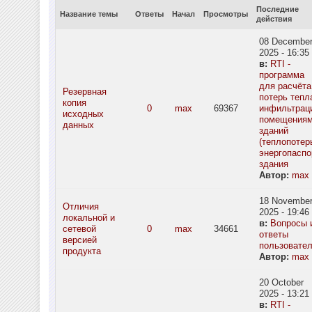
Последние
Название темы
Ответы
Начал
Просмотры
действия
08 Decembe
2025 - 16:35
в:
RTI -
программа
для расчёта
Резервная
потерь тепл
копия
0
max
69367
инфильтрац
исходных
помещения
данных
зданий
(теплопотерь
энергопаспо
здания
Автор:
max
18 Novembe
Отличия
2025 - 19:46
локальной и
в:
Вопросы 
сетевой
0
max
34661
ответы
версией
пользовате
продукта
Автор:
max
20 October
2025 - 13:21
в:
RTI -