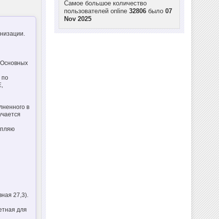
Самое большое количество
пользователей online
32806
было
07
Nov 2025
низации.
 Основных
 по
,
лненного в
лучается
епляю
вная 27,3).
етная для