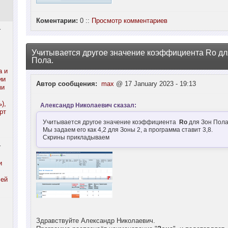
Коментарии:
0 ::
Просмотр комментариев
r
Учитывается другое значение коэффициента Ro дл
Пола.
а и
ии
Автор сообщения:
max
@ 17 January 2023 - 19:13
ми
),
Александр Николаевич сказал:
рт
Учитывается другое значение коэффициента
Ro
для Зон Пола
Мы задаем его как 4,2 для Зоны 2, а программа ставит 3,8.
Скрины прикладываем
r
и
лей
Здравствуйте Александр Николаевич.