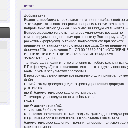
Цитата
Добрый день!
Возникла проблема с представителем энергоснабжающей орга
Утверждает, что ваша программа неправильно считает или я
неправильно ввожу данные. Они у нас за каждую ккал бьются)))
Вопрос в расходе теплоты на нагрев удаляемого воздуха не
компенсируемого подогретым приточным (у Вас формула (3) в
расчетных формулах). А точнее, получается что при расчете
принимается заниженная плотность воздуха. Он ее принимает
формуле Г(6), приложения Г, СП 60.13330.2016 «ОТОПЛЕНИЕ
ВЕНТИЛЯЦИЯ И КОНДИЦИОНИРОВАНИЕ ВОЗДУХА»:
353/273-37=1,5 (Г.6)
Т.е. подставляя одни и те же значения из любого расчета выпо
RTI в формулу (3) и это значение плотности воздуха у него по
больше чем в результатах программы.
В настройках у меня вроде все правильно. Для примера прикр
файл.
На мой взгляд формула (Г.6) это криво упрощенная формула:
ρ=0.0473B/T
где В- барометрическое давление, мм рт. ст.
Т-температура воздуха по шкале Кельвина.
Pv=RT,
где Р- давление, кгс/м2;
v - удельный объем, м/кг;
R - газовая постоянная, кгс м/кг град или Дж/кгК (для воздуха ра
В Г(6) имеем const в числителе, а в оригинале в числителе
барометрическое давление – величина переменная, своя расч
каждого региона.