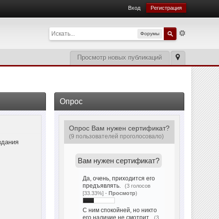
Вход
Регистрация
Форумы
Просмотр новых публикаций
Опрос
Опрос Вам нужен сертификат?
(9 пользователей проголосовало)
здания
Вам нужен сертификат?
Да, очень, приходится его
предъявлять.
(3 голосов
[33.33%] -
Просмотр
)
С ним спокойней, но никто
его наличие не смотрит.
(3