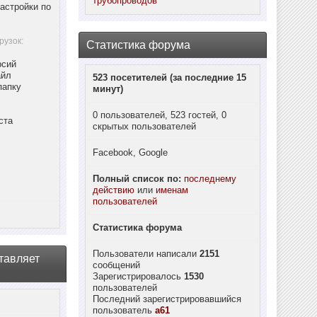
трубопроводов
астройки по
рузок:
Статистика форума
рсий
айл
523 посетителей (за последние 15
папку
минут)
0 пользователей, 523 гостей, 0
ста
скрытых пользователей
Facebook, Google
Полный список по:
последнему
действию
или
именам
пользователей
Статистика форума
Пользователи написали
2151
тавляет
сообщений
Зарегистрировалось
1530
пользователей
Последний зарегистрировавшийся
пользователь
a61