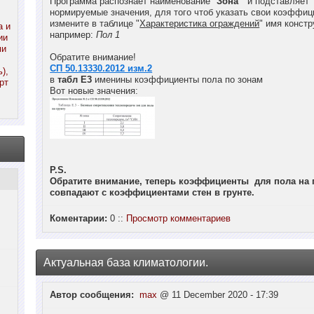
Программа распознаёт наименование "
Зона
" и подставляет
нормируемые значения, для того чтоб указать свои коэффи
измените в таблице "
Характеристика ограждений
" имя констр
а и
например:
Пол 1
ии
ми
Обратите внимание!
СП 50.13330.2012 изм.2
),
в
табл Е3
именины коэффициенты пола по зонам
рт
Вот новые значения:
P.S.
Обратите внимание, теперь коэффициенты для пола на г
совпадают с коэффициентами стен в грунте.
Коментарии:
0 ::
Просмотр комментариев
Актуальная база климатологии.
Автор сообщения:
max
@ 11 December 2020 - 17:39