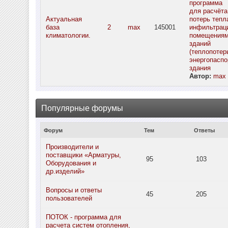
программа
для расчёта
Актуальная
потерь тепл
база
2
max
145001
инфильтрац
климатологии.
помещения
зданий
(теплопотерь
энергопаспо
здания
Автор:
max
Популярные форумы
Форум
Тем
Ответы
Производители и
поставщики «Арматуры,
95
103
Оборудования и
др.изделий»
Вопросы и ответы
45
205
пользователей
ПОТОК - программа для
расчета систем отопления,