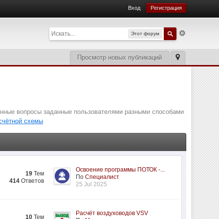
Вход
Регистрация
Этот форум
Просмотр новых публикаций
ненные вопросы заданные пользователями разными способами
асчётной схемы
Освоение программы ПОТОК -...
19
Тем
По
Специалист
414
Ответов
25 Jul 2025
Расчёт воздуховодов VSV
10
Тем