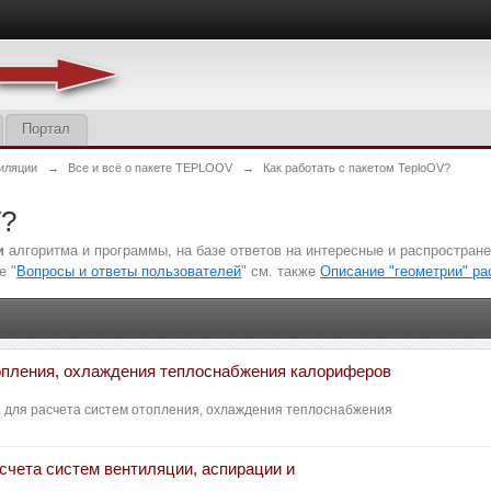
Портал
иляции
→
Все и всё о пакете TEPLOOV
→
Как работать с пакетом TeploOV?
V?
и
алгоритма и программы, на базе ответов на интересные и распростра
е "
Вопросы и ответы пользователей
" см. также
Описание "геометрии" р
опления, охлаждения теплоснабжения калориферов
а для расчета систем отопления, охлаждения теплоснабжения
счета систем вентиляции, аспирации и