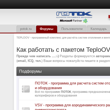
potok.ru
Форумы
Пользователи
Календарь
TEPLOOV - программный комплекс для расчёта систем отопления и вент
Как работать с пакетом TeploO
Прежде чем написать ....:-)
Разделы формируются
авторам
(
email, ICQ, тел.
) Ваши вопросы пожалуйста пишите в раздел
Подфорумы
ПОТОК - программа для расчета систем от
и оборудования
Всё по программе
ПОТОК
, программа предназначен
калориферов и оборудования
VSV - программа для аэродинамического ра
пневмотранспорта.