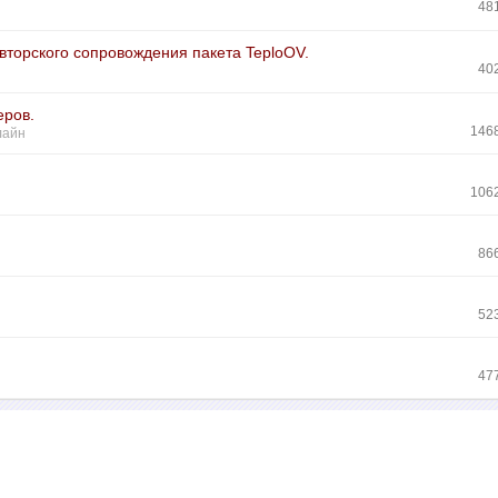
48
вторского сопровождения пакета TeploOV.
40
еров.
146
лайн
106
86
52
47