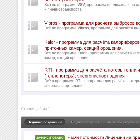
Всё по программе
VSV
, программа предназначена д
и пневмотранспорта.
Vibros - программа для расчёта выбросов к
Всё по программе
Vibros
, программа для расчёта вы
Kalor - программа для расчёта калориферо
приточных камер, секций орошения.
Все по программе Kalor - программа для расчёта ка
камер, секций орошения.
RTI - программа для расчёта потерь тепла
(теплопотерь), энергопаспорт здания
Всё о программе RTI - программа для расчёта поте
энергопаспорт здания
Страница 1 из 1
Недавно созданные
По дате создания
Самые обсуждаемые
Расчёт стоимости Лицензии на пр
ЗАФИКСИРОВАНО