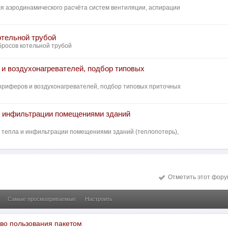
ля аэродинамического расчёта систем вентиляции, аспирации
отельной трубой
бросов котельной трубой
в и воздухонагревателей, подбор типовых
лориферов и воздухонагревателей, подбор типовых приточных
 и инфильтрации помещениями зданий
рь тепла и инфильтрации помещениями зданий (теплопотерь),
Отметить этот фору
Самые просматриваемые
Настроить
аво пользования пакетом