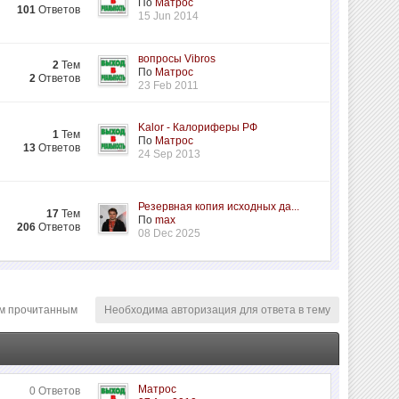
По
Матрос
101
Ответов
15 Jun 2014
вопросы Vibros
2
Тем
По
Матрос
2
Ответов
23 Feb 2011
Kalor - Калориферы РФ
1
Тем
По
Матрос
13
Ответов
24 Sep 2013
Резервная копия исходных да...
17
Тем
По
max
206
Ответов
08 Dec 2025
м прочитанным
Необходима авторизация для ответа в тему
Матрос
0 Ответов