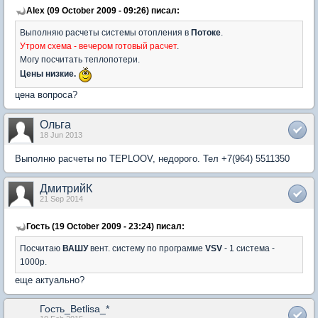
Alex (09 October 2009 - 09:26) писал:
Выполняю расчеты системы отопления в
Потоке
.
Утром схема - вечером готовый расчет
.
Могу посчитать теплопотери.
Цены низкие.
цена вопроса?
Ольга
18 Jun 2013
Выполню расчеты по TEPLOOV, недорого. Тел +7(964) 5511350
ДмитрийК
21 Sep 2014
Гость (19 October 2009 - 23:24) писал:
Посчитаю
ВАШУ
вент. систему по программе
VSV
- 1 система -
1000р.
еще актуально?
Гость_Betlisa_*