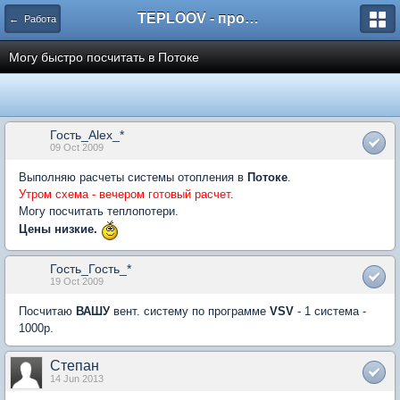
TEPLOOV - программный комплекс для расчёта систем отопления и вентиляции
← Работа
Могу быстро посчитать в Потоке
Гость_Alex_*
09 Oct 2009
Выполняю расчеты системы отопления в
Потоке
.
Утром схема - вечером готовый расчет
.
Могу посчитать теплопотери.
Цены низкие.
Гость_Гость_*
19 Oct 2009
Посчитаю
ВАШУ
вент. систему по программе
VSV
- 1 система -
1000р.
Степан
14 Jun 2013