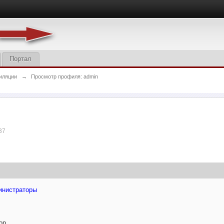
Портал
иляции
→
Просмотр профиля: admin
37
инистраторы
ор