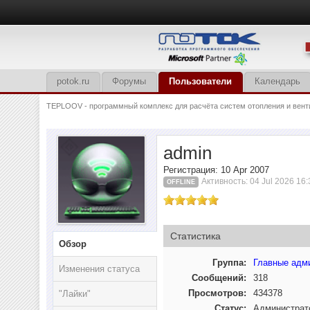
potok.ru
Форумы
Пользователи
Календарь
TEPLOOV - программный комплекс для расчёта систем отопления и вент
admin
Регистрация: 10 Apr 2007
Активность: 04 Jul 2026 16:
OFFLINE
Статистика
Обзор
Группа:
Главные адм
Изменения статуса
Сообщений:
318
Просмотров:
434378
"Лайки"
Статус:
Администрат