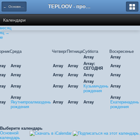
TEPLOOV - программный комплекс для расчёта систем отопления и вентиляции
← Основной календарь
Календари
месяц
яц →
ие
орник
Среда
Четверг
Пятница
Суббота
Воскресенье
Array
Array
Array:
ray
Array
Array
Array
Array
СЕГОДНЯ
ray
Array
Array
Array
Array
Array
Array
ray
Array
Array
Array
Кузьмичдень
Array
рождения
Array
Array
ray
Якутнипроалмаздень
Array
Array
Array
Екатеринадень
рождения
рождения
Выберите календарь
Основной
календарь