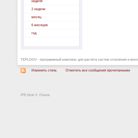
неделя
2 недели
месяц
6 месяцев
год
TEPLOOV - программный комплекс для расчёта систем отопления и вент
Изменить стиль
Отметить все сообщения прочитанными
IPB Style
©
Fisana