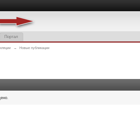
Портал
иляции
→
Новые публикации
дено.