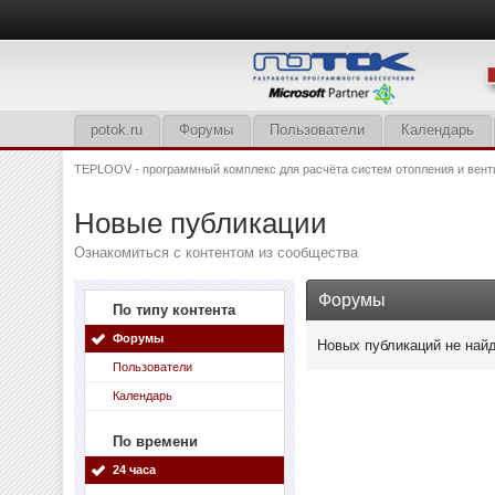
potok.ru
Форумы
Пользователи
Календарь
TEPLOOV - программный комплекс для расчёта систем отопления и вент
Новые публикации
Ознакомиться с контентом из сообщества
Форумы
По типу контента
Форумы
Новых публикаций не най
Пользователи
Календарь
По времени
24 часа