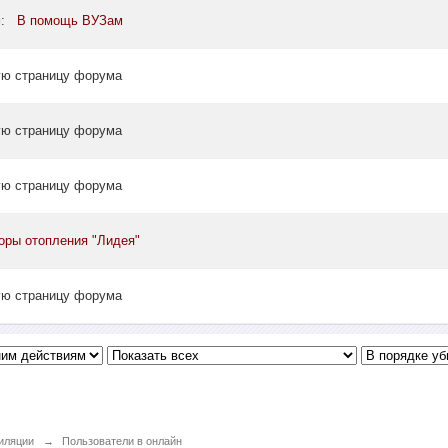
ум:
В помощь ВУЗам
ую страницу форума
ую страницу форума
ую страницу форума
оры отопления "Лидея"
ую страницу форума
иляции
→
Пользователи в онлайн