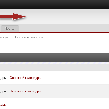
Портал
иляции
→
Пользователи в онлайн
ндарь:
Основной календарь
ндарь:
Основной календарь
дарь