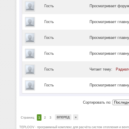
Гость
Просматривает фор
Гость
Просматривает главн
Гость
Просматривает главн
Гость
Просматривает главн
Гость
Читает тему:
Радиат
Гость
Просматривает главн
Сортировать по:
ВПЕРЕД
»
Страниц
1
2
3
TEPLOOV - программный комплекс для расчёта систем отопления и вент