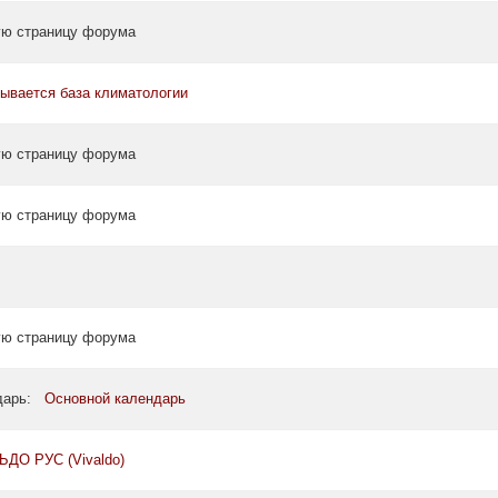
ую страницу форума
рывается база климатологии
ую страницу форума
ую страницу форума
ую страницу форума
ндарь:
Основной календарь
ДО РУС (Vivaldo)