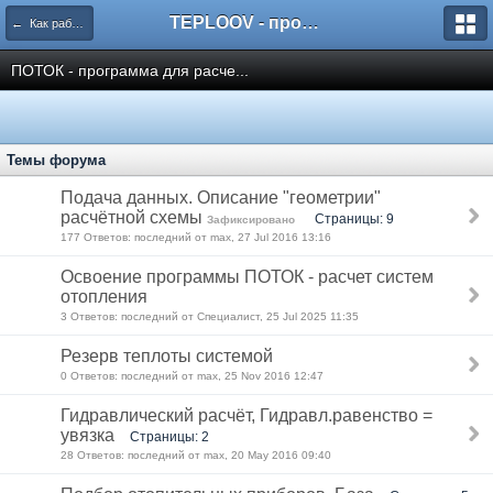
TEPLOOV - программный комплекс для расчёта систем отопления и вентиляции
← Как работать с пакетом TeploOV?
ПОТОК - программа для расче...
Темы форума
Подача данных. Описание "геометрии"
расчётной схемы
Страницы: 9
Зафиксировано
177 Ответов: последний от max, 27 Jul 2016 13:16
Освоение программы ПОТОК - расчет систем
отопления
3 Ответов: последний от Специалист, 25 Jul 2025 11:35
Резерв теплоты системой
0 Ответов: последний от max, 25 Nov 2016 12:47
Гидравлический расчёт, Гидравл.равенство =
увязка
Страницы: 2
28 Ответов: последний от max, 20 May 2016 09:40