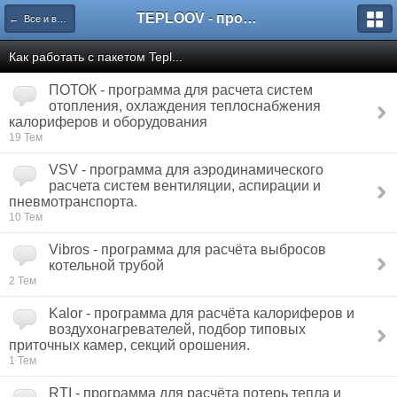
TEPLOOV - программный комплекс для расчёта систем отопления и вентиляции
← Все и всё о пакете TEPLOOV
Как работать с пакетом Tepl...
ПОТОК - программа для расчета систем
отопления, охлаждения теплоснабжения
калориферов и оборудования
19 Тем
VSV - программа для аэродинамического
расчета систем вентиляции, аспирации и
пневмотранспорта.
10 Тем
Vibros - программа для расчёта выбросов
котельной трубой
2 Тем
Kalor - программа для расчёта калориферов и
воздухонагревателей, подбор типовых
приточных камер, секций орошения.
1 Тем
RTI - программа для расчёта потерь тепла и