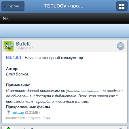
TEPLOOV - программный комплекс для расчёта систем отопления и вентиляции
← Сделай сам или оставь ссылку на понравившуюся
Nik
BuTeK
12 Apr 2007
Nik 1.6.1
- Научно-инженерный калькулятор.
Автор:
Влад Волков
Примечание:
С автором данной программы не удалось связаться на предмет
ее обновления и доступа к библиотеке. Всех, кто знает как с
ним связаться - просьба отписаться в теме.
Прикрепленные файлы
nik.zip
(2.21МБ)
Количество загрузок:: 2544