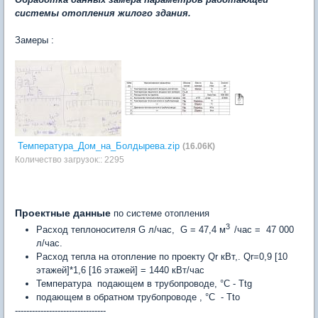
системы отопления жилого здания.
Замеры :
Температура_Дом_на_Болдырева.zip
(16.06К)
Количество загрузок:: 2295
Проектные данные
по системе отопления
3
Расход теплоносителя G л/час, G = 47,4 м
/час = 47 000
л/час.
Расход тепла на отопление по проекту Qr кВт,. Qr=0,9 [10
этажей]*1,6 [16 этажей] = 1440 кВт/час
Температура подающем в трубопроводе, °С - Ttg
подающем в обратном трубопроводе , °С - Tto
--------------------------------