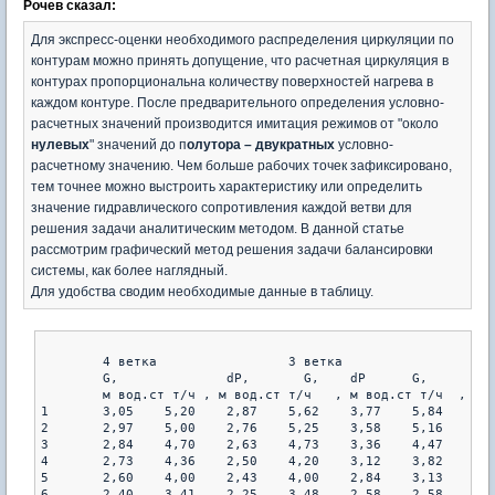
Рочев сказал:
Для экспресс-оценки необходимого распределения циркуляции по
контурам можно принять допущение, что расчетная циркуляция в
контурах пропорциональна количеству поверхностей нагрева в
каждом контуре. После предварительного определения условно-
расчетных значений производится имитация режимов от "около
нулевых
" значений до п
олутора – двукратных
условно-
расчетному значению. Чем больше рабочих точек зафиксировано,
тем точнее можно выстроить характеристику или определить
значение гидравлического сопротивления каждой ветви для
решения задачи аналитическим методом. В данной статье
рассмотрим графический метод решения задачи балансировки
системы, как более наглядный.
Для удобства сводим необходимые данные в таблицу.
   	4 ветка			3 ветка 		2 ветка		1 ветка

   	G,		dP,	  G,   	dP   	G,	  dP	  G,	  dP

   	м вод.ст т/ч , м вод.ст т/ч   , м вод.ст т/ч  , м вод.ст т/ч  

1	3,05	5,20	2,87	5,62	3,77	5,84	2,93	5,32

2	2,97	5,00	2,76	5,25	3,58	5,16	2,67	4,50

3	2,84	4,70	2,63	4,73	3,36	4,47	2,53	4,05

4	2,73	4,36	2,50	4,20	3,12	3,82	2,31	3,44

5	2,60	4,00	2,43	4,00	2,84	3,13	2,11	2,90

6	2,40	3,41	2,25	3,48	2,58	2,58	1,90	2,31
