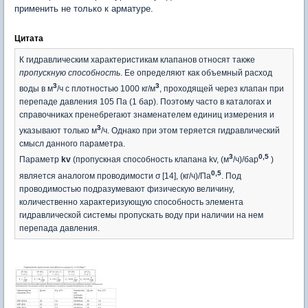
применить не только к арматуре.
Цитата
К гидравлическим характеристикам клапанов относят также
пропускную способность
. Ее определяют как объемный расход
3
3
воды в м
/ч с плотностью 1000 кг/м
, проходящей через клапан при
перепаде давления 105 Па (1 бар). Поэтому часто в каталогах и
справочниках пренебрегают знаменателем единиц измерения и
3
указывают только м
/ч. Однако при этом теряется гидравлический
смысл данного параметра.
3
0,5
Параметр
kv
(пропускная способность клапана kv, (м
/ч)/бар
)
0,5
является аналогом проводимости σ [14], (кг/ч)/Па
. Под
проводимостью подразумевают физическую величину,
количественно характеризующую способность элемента
гидравлической системы пропускать воду при наличии на нем
перепада давления.