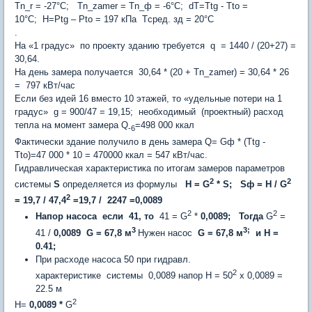
Tn_r = -27°С; Tn_zamer = Tn_ф = -6°С; dT=Ttg - Tto =
10°С; H=Ptg – Pto = 197 кПа Tсред. зд = 20°С
.
На «1 градус» по проекту зданию требуется q = 1440 / (20+27) =
30,64.
На день замера получается 30,64 * (20 + Tn_zamer) = 30,64 * 26
= 797 кВт/час
Если без идей 16 вместо 10 этажей, то «удельные потери на 1
градус» g = 900/47 = 19,15; необходимый (проектный) расход
тепла на момент замера Q
=498 000 ккал
-6
Фактически здание получило в день замера Q= Gф * (Ttg -
Tto)=47 000 * 10 = 470000 ккал = 547 кВт/час.
Гидравлическая характеристика по итогам замеров параметров
2
2
системы
S
определяется из формулы
Н =
G
*
S
;
S
ф = Н /
G
2
= 19,7 / 47,4
=19,7 / 2247 =
0,0089
2
2
Напор насоса если 41, то
41 = G
*
0,0089; Тогда
G
=
3
3;
41 /
0,0089
G
= 67,8 м
Нужен насос
G
= 67,8 м
и Н =
0.41;
При расходе насоса 50 при гидравл.
2
характеристике системы 0,0089 напор H = 50
х 0,0089 =
22.5 м
2
H=
0,0089
*
G