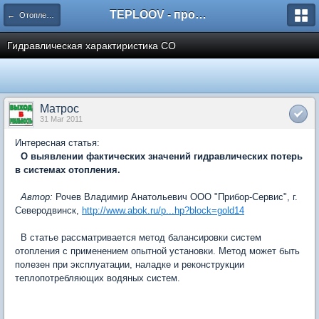
TEPLOOV - программный комплекс для расчёта систем отопления и вентиляции
← Отопление, вентиляция, кондиционирование
Гидравлическая характиристика СО
Матрос
31 Mar 2011
Интересная статья:
О выявлении фактических значений гидравлических потерь
в системах отопления.
Автор:
Рочев Владимир Анатольевич ООО "Прибор-Сервис", г.
Северодвинск,
http://www.abok.ru/p...hp?block=gold14
В статье рассматривается метод балансировки систем
отопления с применением опытной установки. Метод может быть
полезен при эксплуатации, наладке и реконструкции
теплопотребляющих водяных систем.