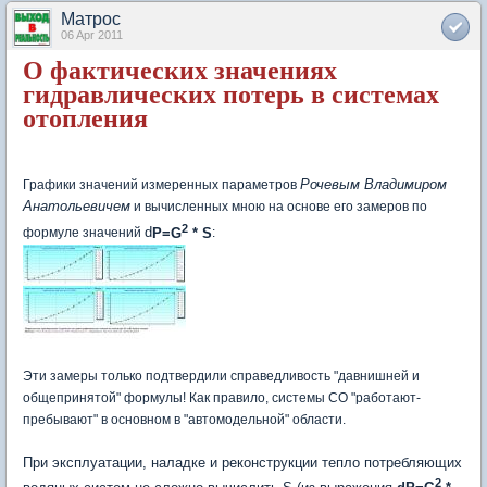
Матрос
06 Apr 2011
О фактических значениях
гидравлических потерь в системах
отопления
Рочевым Владимиром
Графики значений измеренных параметров
Анатольевичем
и вычисленных мною на основе его замеров по
2
d
P=G
* S
формуле значений
:
Эти замеры только подтвердили справедливость "давнишней и
общепринятой" формулы! Как правило, системы СО "работают-
пребывают" в основном в "автомодельной" области.
При эксплуатации, наладке и реконструкции тепло потребляющих
2