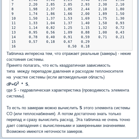
7	2,20	2,85	2,05	2,93	2,30	2,10	1,64	1,74

8	1,98	2,37	1,85	2,44	2,10	1,80	1,40	1,26

9	1,74	1,86	1,66	2,00	1,89	1,50	1,20	0,94

10	1,50	1,37	1,53	1,69	1,75	1,30	1,10	0,77

11	1,33	1,04	1,37	1,40	1,50	0,93	0,90	0,52

12	1,14	0,82	1,25	1,15	1,32	0,72	0,74	0,36

13	0,95	0,56	1,09	0,88	1,00	0,43	0,52	0,18

14	0,78	0,40	0,91	0,59	0,71	0,21		  

15	0,57	0,18	0,67	0,29					

Табличка интересна тем, что отражает реальные (замеры) - некие
состояния системы.
Принято полагать, что есть квадратичная зависимость
типа между перепадом давления и расходом теплоносителя
на участке системы (если автомодельная область)
2
d
P=G
* S
,
где S - гидравлическая характеристика (проводимость элемента
системы).
То есть по замерам можно вычислить
S
этого элемента системы
СО (или теплоснабжения). А потом достаточно знать только
перепад и сразу вычислить расход. Эта табличка не очень точно
дает совпадения с вычисленными и замеренными значениями.
Возможно имеются неточности замеров.