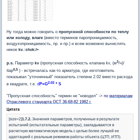
Ну тогда можно говорить о
пропускной способности по теплу
или холоду, влаге
(вместо терминов паропроницаемость,
воздухопроницаемость, пр. и пр.) и всем возможно вычислять
некое
kv. :shok:/>
3
p.s.
Параметр
(пропускная способность клапана kv, (м
/ч)/
kv
0,5
бар
) - встречалась как-то арматура, где изготовитель
показывал "уточненный" показатель степени 2.02 вместо расхода
2.02
в квадрате, т.е.
d
P=G
* S
"Пропускная способность" термин не "новодел" ->
по
материалам
Отраслевого стандарта ОСТ 36-68-82 1982 г.
Цитата
[size=2]
1.7.2.
Значения параметров, полученные в результате
испытаний (испытательные параметры), закладываются в
расчетную математическую модель с целью более лучшей ее
адаптацией с реальным режимом работы объекта (ЦТП, ИТП).