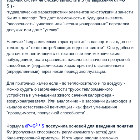
водяных систем не сложно вычислить S (из выражения
dP=G
*
S ) -
гидравлические характеристики элементов конструкции и занести
бы их в паспорт. Это даст возможность в будущем выявлять
"засоренность" участков или "несанкционированные" переделки
досужих или даже "утечку".
Наличие "Гидравлических характеристик" в паспорте выгодно не
только для "тепло потребляющих водяных систем". Они удобны и
для систем вентиляции с естественным или механическим
побуждением, если сравнивать начальные значения пропускной
способности (гидравлических характеристик) с выявленными
(определенными) через некий период эксплуатации.
Для приточных камер если - по теплоносителю и по воздуху -
можно судить о загрязненности трубок теплообменного
устройства и уменьшении живого сечения калорифера -
воздухонагревателя. Или аналогично - о засорении дымоходов и
каналов естественной вентиляции - как факт уменьшения
"проводимости, пропускной способности" .
2
Формула
d
P=G
* S
послужила основой для введения понятия
Kv
(пропускная способность регулируемого участка) для
балансировочной арматуры. И эту идею вполне возможно