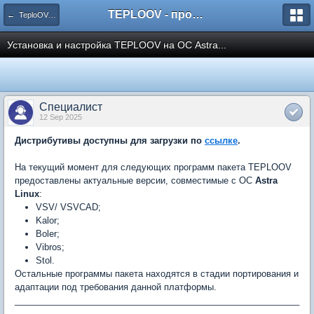
TEPLOOV - программный комплекс для расчёта систем отопления и вентиляции
← TeploOV в Linux
Установка и настройка TEPLOOV на ОС Astra...
Специалист
12 Sep 2025
Дистрибутивы доступны для загрузки по
ссылке
.
На текущий момент для следующих программ пакета TEPLOOV
предоставлены актуальные версии, совместимые с ОС
Astra
Linux
:
VSV/ VSVCAD;
Kalor;
Boler;
Vibros;
Stol.
Остальные программы пакета находятся в стадии портирования и
адаптации под требования данной платформы.
__________________________________________________________
__________________________________________________________