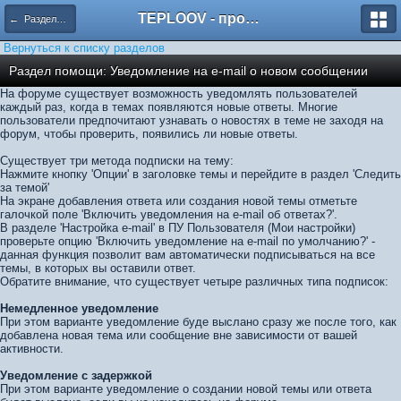
TEPLOOV - программный комплекс для расчёта систем отопления и вентиляции
← Разделы помощи
Вернуться к списку разделов
Раздел помощи: Уведомление на е-mail о новом сообщении
На форуме существует возможность уведомлять пользователей
каждый раз, когда в темах появляются новые ответы. Многие
пользователи предпочитают узнавать о новостях в теме не заходя на
форум, чтобы проверить, появились ли новые ответы.
Существует три метода подписки на тему:
Нажмите кнопку 'Опции' в заголовке темы и перейдите в раздел 'Следить
за темой'
На экране добавления ответа или создания новой темы отметьте
галочкой поле 'Включить уведомления на е-mail об ответах?'.
В разделе 'Настройка е-mail' в ПУ Пользователя (Мои настройки)
проверьте опцию 'Включить уведомление на е-mail по умолчанию?' -
данная функция позволит вам автоматически подписываться на все
темы, в которых вы оставили ответ.
Обратите внимание, что существует четыре различных типа подписок:
Немедленное уведомление
При этом варианте уведомление буде выслано сразу же после того, как
добавлена новая тема или сообщение вне зависимости от вашей
активности.
Уведомление с задержкой
При этом варианте уведомление о создании новой темы или ответа