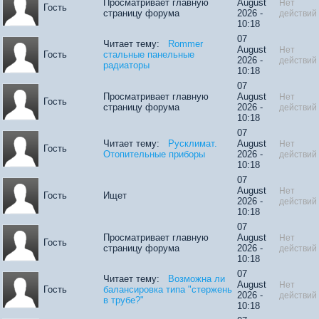
Просматривает главную
August
Нет
Гость
страницу форума
2026 -
действий
10:18
07
Читает тему:
Rommer
August
Нет
Гость
стальные панельные
2026 -
действий
радиаторы
10:18
07
Просматривает главную
August
Нет
Гость
страницу форума
2026 -
действий
10:18
07
Читает тему:
Русклимат.
August
Нет
Гость
Отопительные приборы
2026 -
действий
10:18
07
August
Нет
Гость
Ищет
2026 -
действий
10:18
07
Просматривает главную
August
Нет
Гость
страницу форума
2026 -
действий
10:18
07
Читает тему:
Возможна ли
August
Нет
Гость
балансировка типа "стержень
2026 -
действий
в трубе?"
10:18