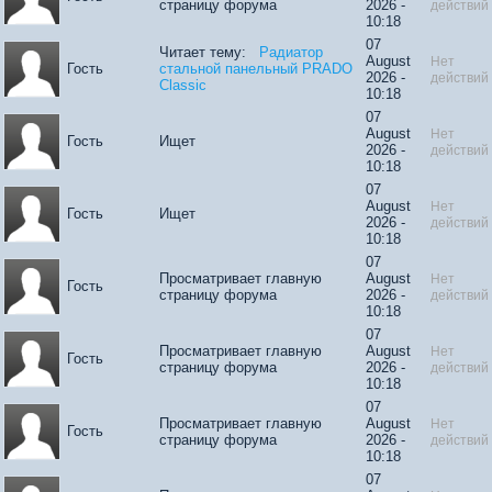
страницу форума
2026 -
действий
10:18
07
Читает тему:
Радиатор
August
Нет
Гость
стальной панельный PRADO
2026 -
действий
Classic
10:18
07
August
Нет
Гость
Ищет
2026 -
действий
10:18
07
August
Нет
Гость
Ищет
2026 -
действий
10:18
07
Просматривает главную
August
Нет
Гость
страницу форума
2026 -
действий
10:18
07
Просматривает главную
August
Нет
Гость
страницу форума
2026 -
действий
10:18
07
Просматривает главную
August
Нет
Гость
страницу форума
2026 -
действий
10:18
07