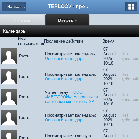
TEPLOOV - программный комплекс для расчёта систем отопления и вентиляции
← На главную
« Назад
Вперед »
Календарь
Имя
Последнее действие
Время
пользователя
07
Просматривает календарь:
August
Нет
Гость
Основной календарь
2026 -
действий
10:18
07
Просматривает календарь:
August
Нет
Гость
Основной календарь
2026 -
действий
10:18
07
Читает тему:
ООО
August
Нет
Гость
«МЕГАТРОН». Напольные и
2026 -
действий
настенные конвекторы SPL
10:18
07
Просматривает календарь:
August
Нет
Гость
Основной календарь
2026 -
действий
10:18
07
Просматривает главную
August
Нет
Гость