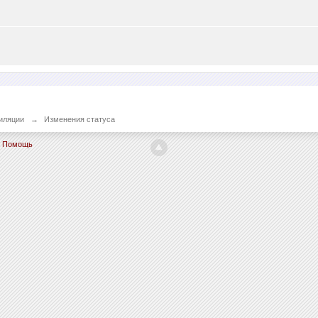
иляции
→
Изменения статуса
Помощь