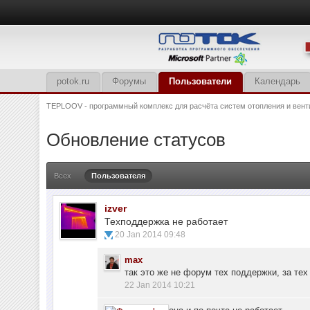
potok.ru
Форумы
Пользователи
Календарь
TEPLOOV - программный комплекс для расчёта систем отопления и вент
Обновление статусов
Всех
Пользователя
izver
Техподдержка не работает
20 Jan 2014 09:48
max
так это же не форум тех поддержки, за те
22 Jan 2014 10:21