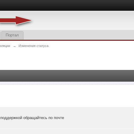
Портал
иляции
→
Изменения статуса
х поддержкой обращайтесь по почте